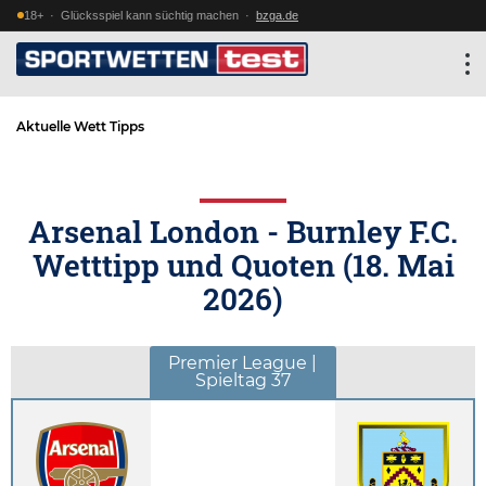
18+ · Glücksspiel kann süchtig machen ·
bzga.de
Aktuelle Wett Tipps
Arsenal London - Burnley F.C.
Wetttipp und Quoten (
18. Mai
2026
)
Premier League |
Spieltag 37