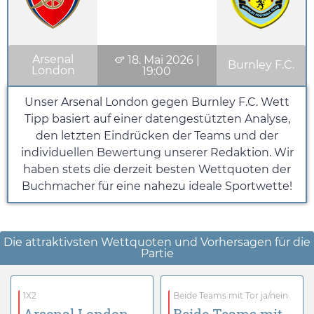
Arsenal
18. Mai 2026
|
Burnley F.C.
London
19:00
Unser Arsenal London gegen Burnley F.C. Wett
Tipp basiert auf einer datengestützten Analyse,
den letzten Eindrücken der Teams und der
individuellen Bewertung unserer Redaktion. Wir
haben stets die derzeit besten Wettquoten der
Buchmacher für eine nahezu ideale Sportwette!
Die attraktivsten Wettquoten und Vorhersagen für die
Partie
1X2
Beide Teams mit Tor ja/nein