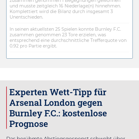
zusammen genommen 1 Begegnungen gewonnen
und musste zeitgleich 16 Niederlage(n) hinnehmen.
Komplettiert wird die Bilanz durch insgesamt 3
Unentschieden.
In seinen aktuellsten 25 Spielen konnte Burnley F.C.
zusammen genommen 23 Tore erzielen, was
entsprechend eine durchschnittliche Trefferquote von
0.92 pro Partie ergibt.
Experten Wett-Tipp für
Arsenal London gegen
Burnley F.C.: kostenlose
Prognose
Das berühmte Abstiegsgespenst schwebt über