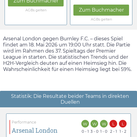
Zum Buchmacher
Zum Buchmacher
AGBs gelten
AGBs gelten
Arsenal London gegen Burnley F.C. – dieses Spiel
findet am
18. Mai 2026
um
19:00
Uhr statt. Die Partie
wird im Rahmen des 37. Spieltags der Premier
League in starten. Die statistischen Trends und der
H2H-Vergleich deuten auf einen Heimsieg hin. Die
Wahrscheinlichkeit für einen Heimsieg liegt bei 59%.
Statistik: Die Resultate beider Teams in direkten
Duellen
Performance
W
W
W
L
L
Arsenal London
0 - 1
3 - 0
1 - 0
2 - 1
1 - 2