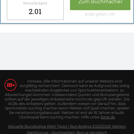
Zum Buchmacher
NovaJackpot
2.01
AGBs gelten | 18+
Hinweis: Alle Informationen auf unserer Website sind
sorgfältig recherchiert. Dennoch kann es Aufgrund des stetig
wechselnden Angebotes von Sportwettenanbietern, zu
Abweichungen kommen. Insbesondere Quoten und Bonusangebote
sollten auf der jeweiligen Anbieterseite nochmals geprüft werden. Die
AGBs des Anbieters gelten. Außerdem weisen wir darauf hin, dass
Sportwetten süchtig machen kann! Wetten soll Spaß machen, spielen
Sie verantwortungsbewusst! Wetten ist erst ab 18 Jahren erlaubt.
Glücksspiel kann süchtig machen. Hilfe unter
bzga.de
Aktuelle Bundesliga Wett Tipps | Bundesliga 2025/2026 Wetten
Wettbonus – Sportwetten Bonus Vergleich