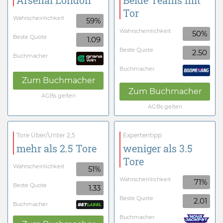
Arsenal London
Beide Teams mit
Tor
Wahrscheinlichkeit
59%
Wahrscheinlichkeit
50%
Beste Quote
1.09
Beste Quote
2.50
Buchmacher
Buchmacher
Zum Buchmacher
Zum Buchmacher
AGBs gelten
AGBs gelten
Tore Über/Unter 2,5
Expertentipp
mehr als 2.5 Tore
weniger als 3.5
Tore
Wahrscheinlichkeit
51%
Wahrscheinlichkeit
71%
Beste Quote
1.33
Beste Quote
2.01
Buchmacher
Buchmacher