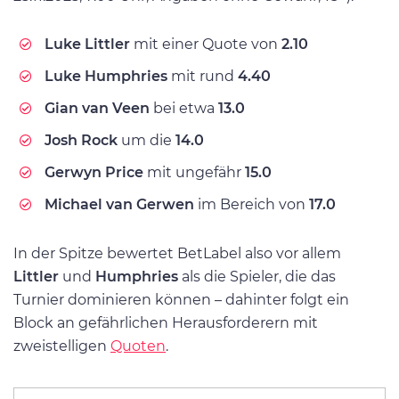
Luke Littler
mit einer Quote von
2.10
Luke Humphries
mit rund
4.40
Gian van Veen
bei etwa
13.0
Josh Rock
um die
14.0
Gerwyn Price
mit ungefähr
15.0
Michael van Gerwen
im Bereich von
17.0
In der Spitze bewertet BetLabel also vor allem
Littler
und
Humphries
als die Spieler, die das
Turnier dominieren können – dahinter folgt ein
Block an gefährlichen Herausforderern mit
zweistelligen
Quoten
.