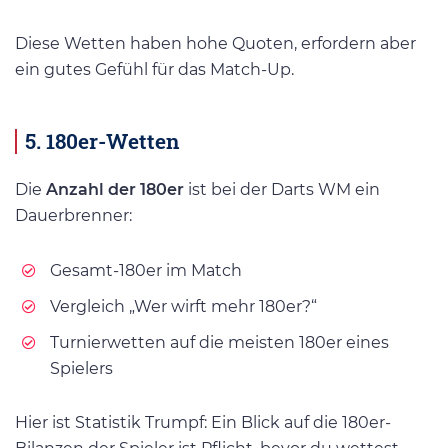
Diese Wetten haben hohe Quoten, erfordern aber
ein gutes Gefühl für das Match-Up.
5. 180er-Wetten
Die
Anzahl der 180er
ist bei der Darts WM ein
Dauerbrenner:
Gesamt-180er im Match
Vergleich „Wer wirft mehr 180er?“
Turnierwetten auf die meisten 180er eines
Spielers
Hier ist Statistik Trumpf: Ein Blick auf die 180er-