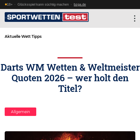
18+ · Glücksspiel kann süchtig machen ·
bzga.de
Aktuelle Wett Tipps
Darts WM Wetten & Weltmeister
Quoten 2026 – wer holt den
Titel?
Allgemein