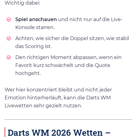
Wichtig dabei:
Spiel anschauen
und nicht nur auf die Live-
Konsole starren.
Achten, wie sicher die Doppel sitzen, wie stabil
das Scoring ist.
Den richtigen Moment abpassen, wenn ein
Favorit kurz schwächelt und die Quote
hochgeht.
Wer hier konzentriert bleibt und nicht jeder
Emotion hinterherläuft, kann die Darts WM
Livewetten sehr gezielt nutzen.
Darts WM 2026 Wetten –