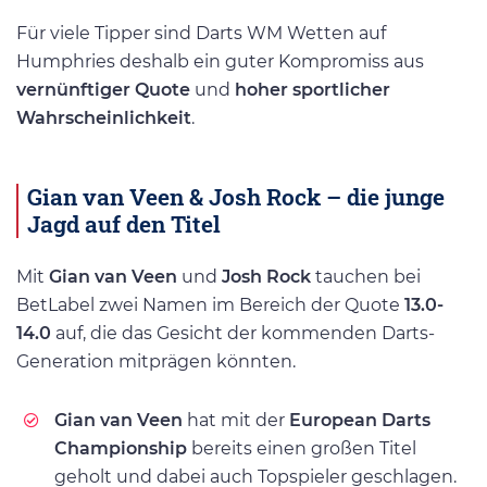
Für viele Tipper sind Darts WM Wetten auf
Humphries deshalb ein guter Kompromiss aus
vernünftiger Quote
und
hoher sportlicher
Wahrscheinlichkeit
.
Gian van Veen & Josh Rock – die junge
Jagd auf den Titel
Mit
Gian van Veen
und
Josh Rock
tauchen bei
BetLabel zwei Namen im Bereich der Quote
13.0-
14.0
auf, die das Gesicht der kommenden Darts-
Generation mitprägen könnten.
Gian van Veen
hat mit der
European Darts
Championship
bereits einen großen Titel
geholt und dabei auch Topspieler geschlagen.