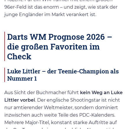
96er-Feld ist das enorm – und zeigt, wie stark der
junge Engländer im Markt verankert ist.
Darts WM Prognose 2026 –
die großen Favoriten im
Check
Luke Littler – der Teenie-Champion als
Nummer 1
Aus Sicht der Buchmacher führt
kein Weg an Luke
Littler vorbei
. Der englische Shootingstar ist nicht
nur amtierender Weltmeister, sondern dominiert
inzwischen auch weite Teile des PDC-Kalenders.
Mehrere Major-Titel, konstant starke Auftritte auf