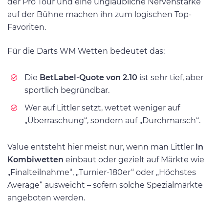
der Pro Tour und eine unglaubliche Nervenstärke
auf der Bühne machen ihn zum logischen Top-
Favoriten.
Für die Darts WM Wetten bedeutet das:
Die
BetLabel-Quote von 2.10
ist sehr tief, aber
sportlich begründbar.
Wer auf Littler setzt, wettet weniger auf
„Überraschung“, sondern auf „Durchmarsch“.
Value entsteht hier meist nur, wenn man Littler
in
Kombiwetten
einbaut oder gezielt auf Märkte wie
„Finalteilnahme“, „Turnier-180er“ oder „Höchstes
Average“ ausweicht – sofern solche Spezialmärkte
angeboten werden.