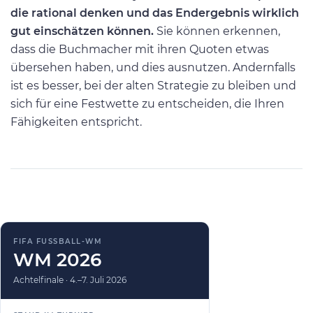
die rational denken und das Endergebnis wirklich
gut einschätzen können.
Sie können erkennen,
dass die Buchmacher mit ihren Quoten etwas
übersehen haben, und dies ausnutzen. Andernfalls
ist es besser, bei der alten Strategie zu bleiben und
sich für eine Festwette zu entscheiden, die Ihren
Fähigkeiten entspricht.
FIFA FUSSBALL-WM
WM 2026
Achtelfinale · 4.–7. Juli 2026