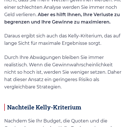
einer schlechten Analyse werden Sie immer noch
Geld verlieren.
Aber es hilft Ihnen, Ihre Verluste zu
begrenzen und Ihre Gewinne zu maximieren.
Daraus ergibt sich auch das Kelly-Kriterium, das auf
lange Sicht für maximale Ergebnisse sorgt.
Durch Ihre Abwägungen bleiben Sie immer
realistisch. Wenn die Gewinnwahrscheinlichkeit
nicht so hoch ist, werden Sie weniger setzen. Daher
hat dieser Ansatz ein geringeres Risiko als
vergleichbare Strategien.
Nachteile Kelly-Kriterium
Nachdem Sie Ihr Budget, die Quoten und die