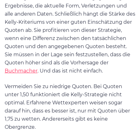
Ergebnisse, die aktuelle Form, Verletzungen und
alle anderen Daten. Schließlich hängt die Stärke des
Kelly-Kriteriums von einer guten Einschätzung der
Quoten ab. Sie profitieren von dieser Strategie,
wenn eine Differenz zwischen den tatsächlichen
Quoten und den angegebenen Quoten besteht.
Sie müssen in der Lage sein festzustellen, dass die
Quoten höher sind als die Vorhersage der
Buchmacher
. Und das ist nicht einfach.
Vermeiden Sie zu niedrige Quoten. Bei Quoten
unter 1,50 funktioniert die Kelly-Strategie nicht
optimal. Erfahrene Wettexperten weisen sogar
darauf hin, dass es besser ist, nur mit Quoten über
1,75 zu wetten. Andererseits gibt es keine
Obergrenze.