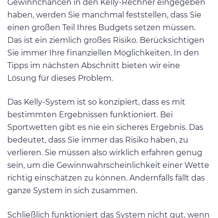
Gewinnchancen in den Kelly-Rechner eingegeben
haben, werden Sie manchmal feststellen, dass Sie
einen großen Teil Ihres Budgets setzen müssen.
Das ist ein ziemlich großes Risiko. Berücksichtigen
Sie immer Ihre finanziellen Möglichkeiten. In den
Tipps im nächsten Abschnitt bieten wir eine
Lösung für dieses Problem.
Das Kelly-System ist so konzipiert, dass es mit
bestimmten Ergebnissen funktioniert. Bei
Sportwetten gibt es nie ein sicheres Ergebnis. Das
bedeutet, dass Sie immer das Risiko haben, zu
verlieren. Sie müssen also wirklich erfahren genug
sein, um die Gewinnwahrscheinlichkeit einer Wette
richtig einschätzen zu können. Andernfalls fällt das
ganze System in sich zusammen.
Schließlich funktioniert das System nicht gut, wenn