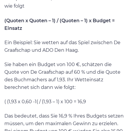
wie folgt
(Quoten x Quoten – 1) / (Quoten – 1) x Budget =
Einsatz
Ein Beispiel: Sie wetten auf das Spiel zwischen De
Graafschap und ADO Den Haag.
Sie haben ein Budget von 100 €, schätzen die
Quote von De Graafschap auf 60 % und die Quote
des Buchmachers auf 1,93. Ihr Wetteinsatz
berechnet sich dann wie folgt:
( (1,93 x 0,60 -1( / (1,93 – 1) x 100 = 16,9
Das bedeutet, dass Sie 16,9 % Ihres Budgets setzen
müssen, um den maximalen Gewinn zu erzielen.