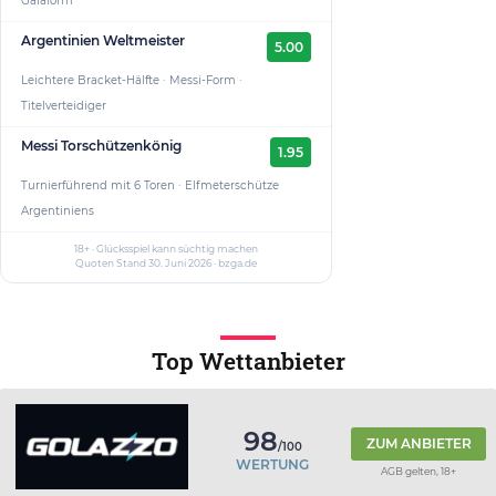
Galaform
Argentinien Weltmeister
5.00
Leichtere Bracket-Hälfte · Messi-Form ·
Titelverteidiger
Messi Torschützenkönig
1.95
Turnierführend mit 6 Toren · Elfmeterschütze
Argentiniens
18+ · Glücksspiel kann süchtig machen
Quoten Stand 30. Juni 2026 · bzga.de
Top Wettanbieter
98
ZUM ANBIETER
/100
WERTUNG
AGB gelten, 18+