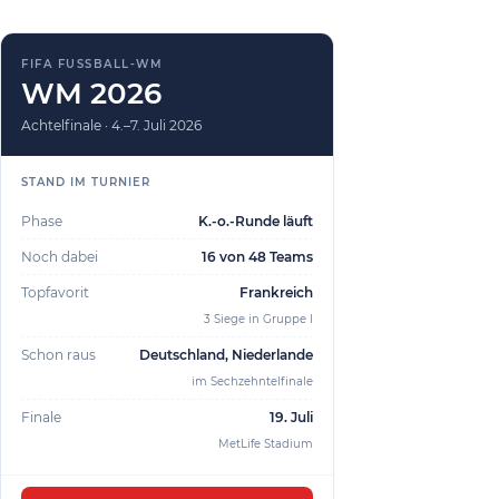
FIFA FUSSBALL-WM
WM 2026
Achtelfinale · 4.–7. Juli 2026
STAND IM TURNIER
Phase
K.-o.-Runde läuft
Noch dabei
16 von 48 Teams
Topfavorit
Frankreich
3 Siege in Gruppe I
Schon raus
Deutschland, Niederlande
im Sechzehntelfinale
Finale
19. Juli
MetLife Stadium