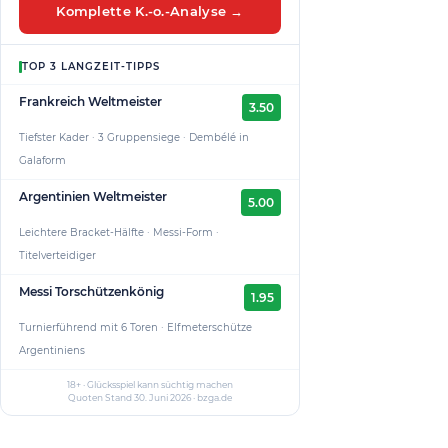
Komplette K.-o.-Analyse →
TOP 3 LANGZEIT-TIPPS
Frankreich Weltmeister
3.50
Tiefster Kader · 3 Gruppensiege · Dembélé in
Galaform
Argentinien Weltmeister
5.00
Leichtere Bracket-Hälfte · Messi-Form ·
Titelverteidiger
Messi Torschützenkönig
1.95
Turnierführend mit 6 Toren · Elfmeterschütze
Argentiniens
18+ · Glücksspiel kann süchtig machen
Quoten Stand 30. Juni 2026 · bzga.de