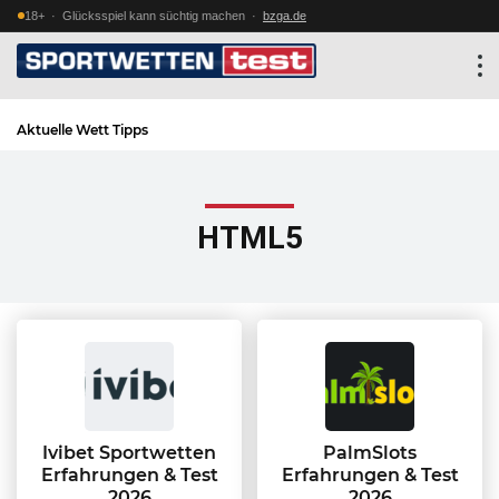
18+ · Glücksspiel kann süchtig machen ·
bzga.de
Aktuelle Wett Tipps
HTML5
Ivibet Sportwetten
PalmSlots
Erfahrungen & Test
Erfahrungen & Test
2026
2026