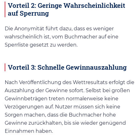
Vorteil 2: Geringe Wahrscheinlichkeit
auf Sperrung
Die Anonymität führt dazu, dass es weniger
wahrscheinlich ist, vom Buchmacher auf eine
Sperrliste gesetzt zu werden.
Vorteil 3: Schnelle Gewinnauszahlung
Nach Veröffentlichung des Wettresultats erfolgt die
Auszahlung der Gewinne sofort. Selbst bei großen
Gewinnbeträgen treten normalerweise keine
Verzögerungen auf. Nutzer müssen sich keine
Sorgen machen, dass die Buchmacher hohe
Gewinne zurückhalten, bis sie wieder genügend
Einnahmen haben.