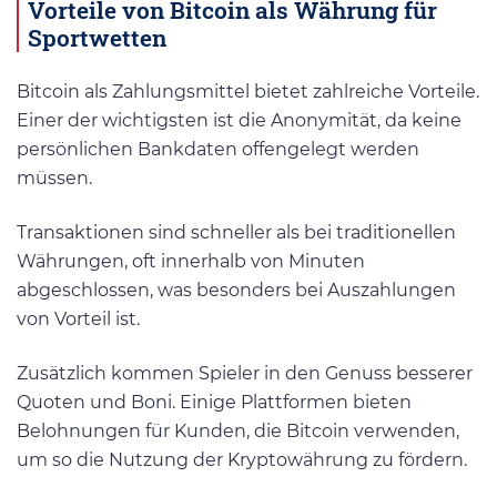
Vorteile von Bitcoin als Währung für
Sportwetten
Bitcoin als Zahlungsmittel bietet zahlreiche Vorteile.
Einer der wichtigsten ist die Anonymität, da keine
persönlichen Bankdaten offengelegt werden
müssen.
Transaktionen sind schneller als bei traditionellen
Währungen, oft innerhalb von Minuten
abgeschlossen, was besonders bei Auszahlungen
von Vorteil ist.
Zusätzlich kommen Spieler in den Genuss besserer
Quoten und Boni. Einige Plattformen bieten
Belohnungen für Kunden, die Bitcoin verwenden,
um so die Nutzung der Kryptowährung zu fördern.