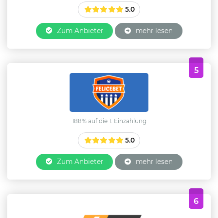
5.0
Zum Anbieter
mehr lesen
5
188% auf die 1. Einzahlung
5.0
Zum Anbieter
mehr lesen
6