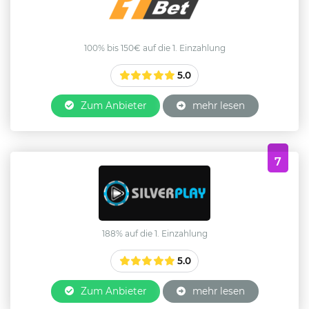
100% bis 150€ auf die 1. Einzahlung
5.0
Zum Anbieter
mehr lesen
7
188% auf die 1. Einzahlung
5.0
Zum Anbieter
mehr lesen