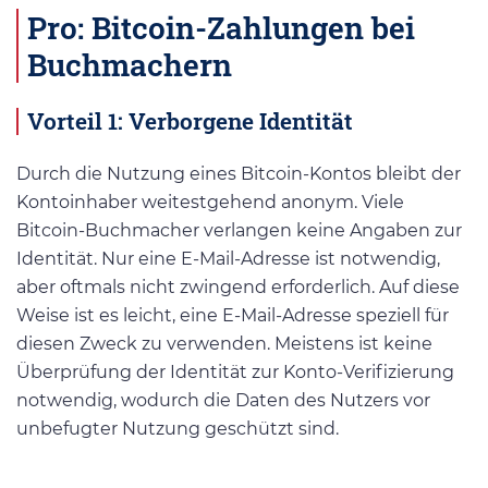
Pro: Bitcoin-Zahlungen bei
Buchmachern
Vorteil 1: Verborgene Identität
Durch die Nutzung eines Bitcoin-Kontos bleibt der
Kontoinhaber weitestgehend anonym. Viele
Bitcoin-Buchmacher verlangen keine Angaben zur
Identität. Nur eine E-Mail-Adresse ist notwendig,
aber oftmals nicht zwingend erforderlich. Auf diese
Weise ist es leicht, eine E-Mail-Adresse speziell für
diesen Zweck zu verwenden. Meistens ist keine
Überprüfung der Identität zur Konto-Verifizierung
notwendig, wodurch die Daten des Nutzers vor
unbefugter Nutzung geschützt sind.