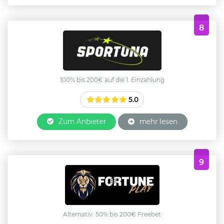
8
100% bis 200€ auf die 1. Einzahlung
5.0
Zum Anbieter
mehr lesen
9
Alternativ: 50% bis 200€ Freebet