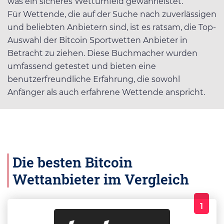
was ein sicheres Wettumfeld gewährleistet.
Für Wettende, die auf der Suche nach zuverlässigen
und beliebten Anbietern sind, ist es ratsam, die Top-
Auswahl der Bitcoin Sportwetten Anbieter in
Betracht zu ziehen. Diese Buchmacher wurden
umfassend getestet und bieten eine
benutzerfreundliche Erfahrung, die sowohl
Anfänger als auch erfahrene Wettende anspricht.
Die besten Bitcoin
Wettanbieter im Vergleich
1