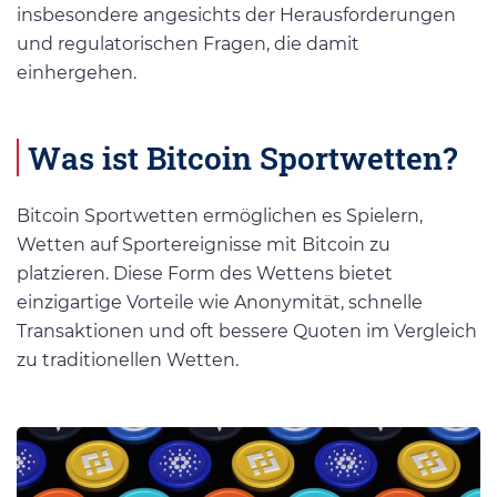
insbesondere angesichts der Herausforderungen
und regulatorischen Fragen, die damit
einhergehen.
Was ist Bitcoin Sportwetten?
Bitcoin Sportwetten ermöglichen es Spielern,
Wetten auf Sportereignisse mit Bitcoin zu
platzieren. Diese Form des Wettens bietet
einzigartige Vorteile wie Anonymität, schnelle
Transaktionen und oft bessere Quoten im Vergleich
zu traditionellen Wetten.