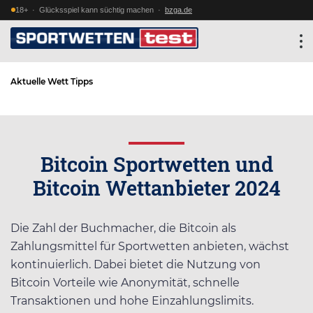
18+ · Glücksspiel kann süchtig machen ·
bzga.de
Aktuelle Wett Tipps
Bitcoin Sportwetten und
Bitcoin Wettanbieter 2024
Die Zahl der Buchmacher, die Bitcoin als
Zahlungsmittel für Sportwetten anbieten, wächst
kontinuierlich. Dabei bietet die Nutzung von
Bitcoin Vorteile wie Anonymität, schnelle
Transaktionen und hohe Einzahlungslimits.