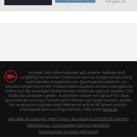
AGB gelten, 18+
Hinweis: Alle Informationen auf unserer Website sind
sorgfältig recherchiert. Dennoch kann es Aufgrund des stetig
wechselnden Angebotes von Sportwettenanbietern, zu
Abweichungen kommen. Insbesondere Quoten und Bonusangebote
sollten auf der jeweiligen Anbieterseite nochmals geprüft werden. Die
AGBs des Anbieters gelten. Außerdem weisen wir darauf hin, dass
Sportwetten süchtig machen kann! Wetten soll Spaß machen, spielen
Sie verantwortungsbewusst! Wetten ist erst ab 18 Jahren erlaubt.
Glücksspiel kann süchtig machen. Hilfe unter
bzga.de
Aktuelle Bundesliga Wett Tipps | Bundesliga 2025/2026 Wetten
Wettbonus – Sportwetten Bonus Vergleich
Sportwetten Quoten Vergleich