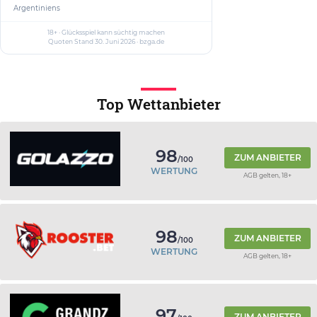
Argentiniens
18+ · Glücksspiel kann süchtig machen
Quoten Stand 30. Juni 2026 · bzga.de
Top Wettanbieter
98
ZUM ANBIETER
/100
WERTUNG
AGB gelten, 18+
98
ZUM ANBIETER
/100
WERTUNG
AGB gelten, 18+
97
ZUM ANBIETER