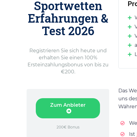
Sportwetten
Pr
Erfahrungen &
Test 2026
Registrieren Sie sich heute und
erhalten Sie einen 100%
Ersteinzahlungsbonus von bis zu
€200.
Das Wet
uns de
Zum Anbieter
Während
We
200€ Bonus
Ist