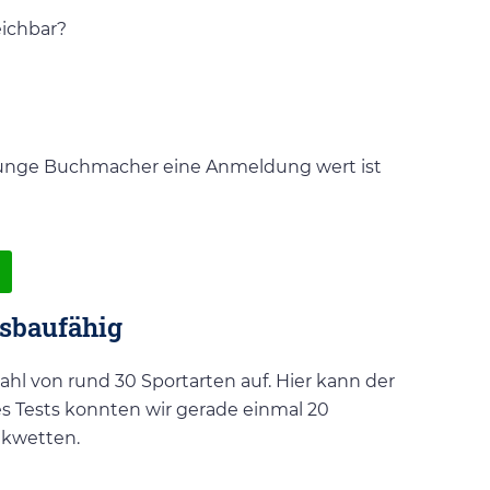
eichbar?
 junge Buchmacher eine Anmeldung wert ist
usbaufähig
l von rund 30 Sportarten auf. Hier kann der
 Tests konnten wir gerade einmal 20
tikwetten.