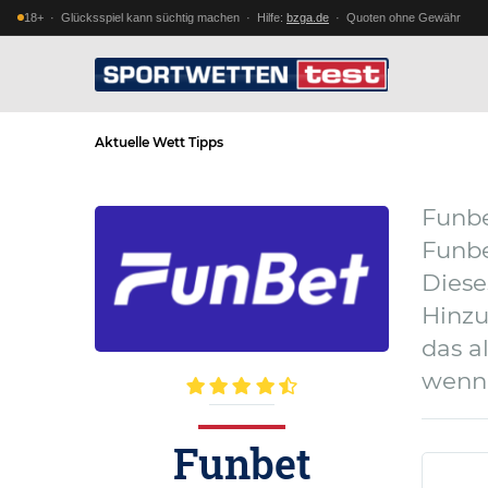
18+ · Glücksspiel kann süchtig machen · Hilfe:
bzga.de
· Quoten ohne Gewähr
Aktuelle Wett Tipps
Funbe
Funbe
Diese
Hinzu
das a
wenn 
Funbet