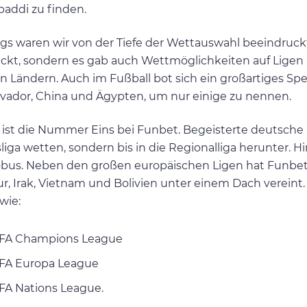
addi zu finden.
ngs waren wir von der Tiefe der Wettauswahl beeindruck
kt, sondern es gab auch Wettmöglichkeiten auf Ligen i
n Ländern. Auch im Fußball bot sich ein großartiges Sp
alvador, China und Ägypten, um nur einige zu nennen.
 ist die Nummer Eins bei Funbet. Begeisterte deutsche 
iga wetten, sondern bis in die Regionalliga herunter. 
bus. Neben den großen europäischen Ligen hat Funbet 
r, Irak, Vietnam und Bolivien unter einem Dach verei
wie:
FA Champions League
FA Europa League
FA Nations League.