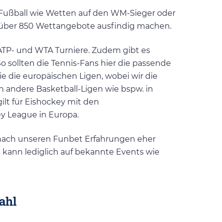
 Fußball wie Wetten auf den WM-Sieger oder
 über 850 Wettangebote ausfindig machen.
e ATP- und WTA Turniere. Zudem gibt es
 sollten die Tennis-Fans hier die passende
e die europäischen Ligen, wobei wir die
andere Basketball-Ligen wie bspw. in
ilt für Eishockey mit den
y League in Europa.
nach unseren Funbet Erfahrungen eher
s kann lediglich auf bekannte Events wie
ahl