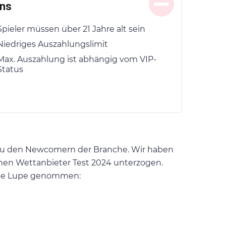
ns
Spieler müssen über 21 Jahre alt sein
Niedriges Auszahlungslimit
Max. Auszahlung ist abhängig vom VIP-
Status
t zu den Newcomern der Branche. Wir haben
en Wettanbieter Test 2024 unterzogen.
 die Lupe genommen: