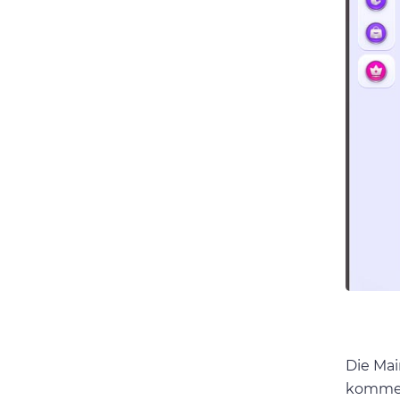
Die Mai
kommen 