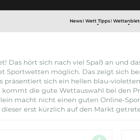
News
Wett Tipps
Wettanbiet
t! Das hört sich nach viel Spaß an und da
t Sportwetten möglich. Das zeigt sich ber
s präsentiert sich ein hellen blau-violette
 kommt die gute Wettauswahl bei den Pr
llein macht nicht einen guten Online-Spor
dieser erst kürzlich auf den Markt getrete