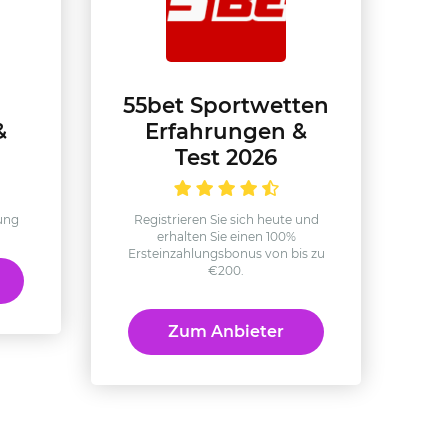
55bet Sportwetten
&
Erfahrungen &
Test 2026
lung
Registrieren Sie sich heute und
erhalten Sie einen 100%
Ersteinzahlungsbonus von bis zu
€200.
Zum Anbieter