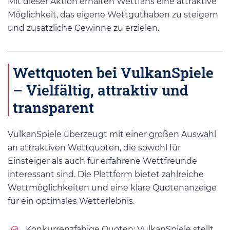
Mit dieser Aktion erhalten Wettfans eine attraktive
Möglichkeit, das eigene Wettguthaben zu steigern
und zusätzliche Gewinne zu erzielen.
Wettquoten bei VulkanSpiele
– Vielfältig, attraktiv und
transparent
VulkanSpiele überzeugt mit einer großen Auswahl
an attraktiven Wettquoten, die sowohl für
Einsteiger als auch für erfahrene Wettfreunde
interessant sind. Die Plattform bietet zahlreiche
Wettmöglichkeiten und eine klare Quotenanzeige
für ein optimales Wetterlebnis.
Konkurrenzfähige Quoten: VulkanSpiele stellt