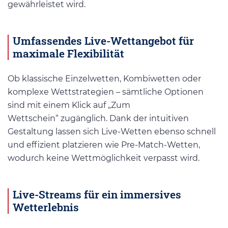
gewährleistet wird.
Umfassendes Live-Wettangebot für
maximale Flexibilität
Ob klassische Einzelwetten, Kombiwetten oder
komplexe Wettstrategien – sämtliche Optionen
sind mit einem Klick auf „Zum
Wettschein“ zugänglich. Dank der intuitiven
Gestaltung lassen sich Live-Wetten ebenso schnell
und effizient platzieren wie Pre-Match-Wetten,
wodurch keine Wettmöglichkeit verpasst wird.
Live-Streams für ein immersives
Wetterlebnis