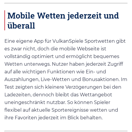
Mobile Wetten jederzeit und
überall
Eine eigene App für VulkanSpiele Sportwetten gibt
es zwar nicht, doch die mobile Webseite ist
vollständig optimiert und ermöglicht bequemes
Wetten unterwegs. Nutzer haben jederzeit Zugriff
auf alle wichtigen Funktionen wie Ein- und
Auszahlungen, Live-Wetten und Bonusaktionen. Im
Test zeigten sich kleinere Verzögerungen bei den
Ladezeiten, dennoch bleibt das Wettangebot
uneingeschränkt nutzbar. So können Spieler
flexibel auf aktuelle Sportereignisse wetten und
ihre Favoriten jederzeit im Blick behalten.