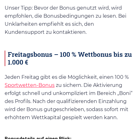
Unser Tipp: Bevor der Bonus genutzt wird, wird
empfohlen, die Bonusbedingungen zu lesen. Bei
Unklarheiten empfiehlt es sich, den
Kundensupport zu kontaktieren.
Freitagsbonus – 100 % Wettbonus bis zu
1.000 €
Jeden Freitag gibt es die Möglichkeit, einen 100 %
Sportwetten-Bonus
zu sichern. Die Aktivierung
erfolgt schnell und unkompliziert im Bereich „Boni“
des Profils. Nach der qualifizierenden Einzahlung
wird der Bonus gutgeschrieben, sodass sofort mit
erhöhtem Wettkapital gespielt werden kann.
Bonusdetails auf einen Blick: