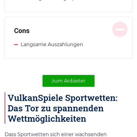
Cons
Langsame Auszahlungen
zum Anbieter
VulkanSpiele Sportwetten:
Das Tor zu spannenden
Wettmöglichkeiten
Dass Sportwetten sich einer wachsenden