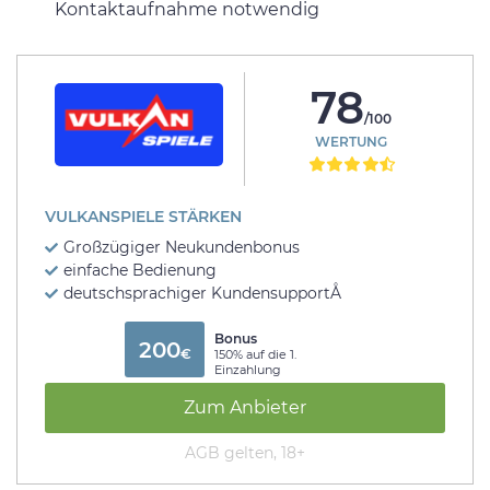
Kontaktaufnahme notwendig
78
/100
WERTUNG
VULKANSPIELE STÄRKEN
Großzügiger Neukundenbonus
einfache Bedienung
deutschsprachiger KundensupportÅ
Bonus
200
€
150% auf die 1.
Einzahlung
Zum Anbieter
AGB gelten, 18+