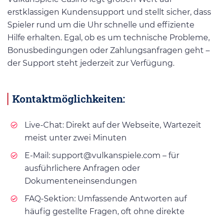
erstklassigen Kundensupport und stellt sicher, dass
Spieler rund um die Uhr schnelle und effiziente
Hilfe erhalten. Egal, ob es um technische Probleme,
Bonusbedingungen oder Zahlungsanfragen geht –
der Support steht jederzeit zur Verfügung.
Kontaktmöglichkeiten:
Live-Chat: Direkt auf der Webseite, Wartezeit
meist unter zwei Minuten
E-Mail:
support@vulkanspiele.com
– für
ausführlichere Anfragen oder
Dokumenteneinsendungen
FAQ-Sektion: Umfassende Antworten auf
häufig gestellte Fragen, oft ohne direkte