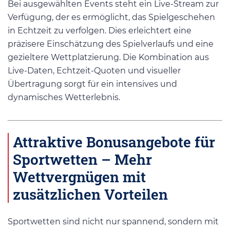
Bei ausgewählten Events steht ein Live-Stream zur
Verfügung, der es ermöglicht, das Spielgeschehen
in Echtzeit zu verfolgen. Dies erleichtert eine
präzisere Einschätzung des Spielverlaufs und eine
gezieltere Wettplatzierung. Die Kombination aus
Live-Daten, Echtzeit-Quoten und visueller
Übertragung sorgt für ein intensives und
dynamisches Wetterlebnis.
Attraktive Bonusangebote für
Sportwetten – Mehr
Wettvergnügen mit
zusätzlichen Vorteilen
Sportwetten sind nicht nur spannend, sondern mit