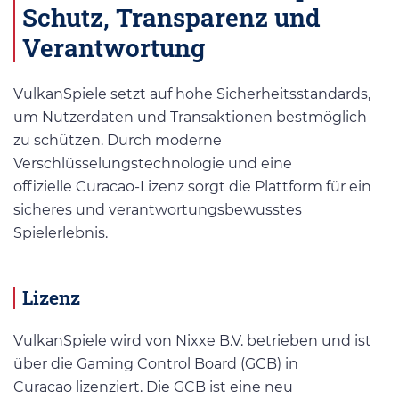
Schutz, Transparenz und
Verantwortung
VulkanSpiele setzt auf hohe Sicherheitsstandards,
um Nutzerdaten und Transaktionen bestmöglich
zu schützen. Durch moderne
Verschlüsselungstechnologie und eine
offizielle Curacao-Lizenz sorgt die Plattform für ein
sicheres und verantwortungsbewusstes
Spielerlebnis.
Lizenz
VulkanSpiele wird von Nixxe B.V. betrieben und ist
über die Gaming Control Board (GCB) in
Curacao lizenziert. Die GCB ist eine neu