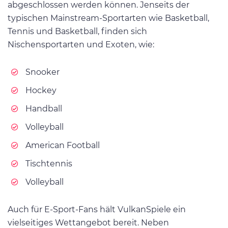
abgeschlossen werden können. Jenseits der
typischen Mainstream-Sportarten wie Basketball,
Tennis und Basketball, finden sich
Nischensportarten und Exoten, wie:
Snooker
Hockey
Handball
Volleyball
American Football
Tischtennis
Volleyball
Auch für E-Sport-Fans hält VulkanSpiele ein
vielseitiges Wettangebot bereit. Neben