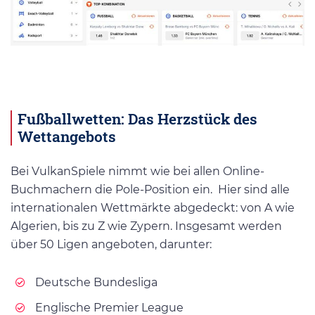
Fußballwetten: Das Herzstück des
Wettangebots
Bei VulkanSpiele nimmt wie bei allen Online-
Buchmachern die Pole-Position ein. Hier sind alle
internationalen Wettmärkte abgedeckt: von A wie
Algerien, bis zu Z wie Zypern. Insgesamt werden
über 50 Ligen angeboten, darunter:
Deutsche Bundesliga
Englische Premier League