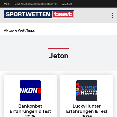
18+ · Glücksspiel kann süchtig machen ·
bzga.de
Aktuelle Wett Tipps
Jeton
Bankonbet
LuckyHunter
Erfahrungen & Test
Erfahrungen & Test
2026
2026