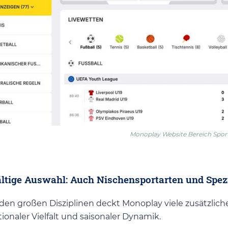
Monoplay Website Bereich Spor
ältige Auswahl: Auch Nischensportarten und Spe
en großen Disziplinen deckt Monoplay viele zusätzliche
tionaler Vielfalt und saisonaler Dynamik.