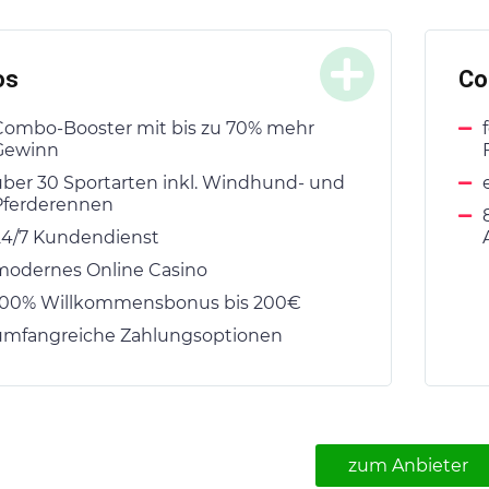
os
Co
Combo-Booster mit bis zu 70% mehr
Gewinn
über 30 Sportarten inkl. Windhund- und
Pferderennen
24/7 Kundendienst
modernes Online Casino
100% Willkommensbonus bis 200€
umfangreiche Zahlungsoptionen
zum Anbieter