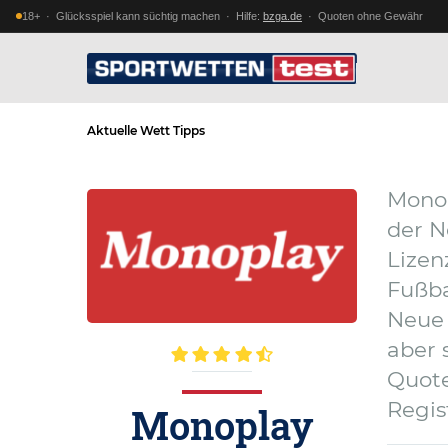
18+ · Glücksspiel kann süchtig machen · Hilfe:
bzga.de
· Quoten ohne Gewähr
Aktuelle Wett Tipps
Monop
der N
Lizen
Fußba
Neue 
aber 
Quote
Regis
Monoplay