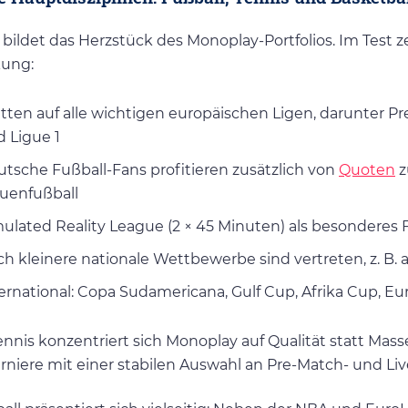
 bildet das Herzstück des Monoplay-Portfolios. Im Test 
ung:
ten auf alle wichtigen europäischen Ligen, darunter Pre
 Ligue 1
tsche Fußball-Fans profitieren zusätzlich von
Quoten
z
uenfußball
ulated Reality League (2 × 45 Minuten) als besonderes 
h kleinere nationale Wettbewerbe sind vertreten, z. B.
ernational: Copa Sudamericana, Gulf Cup, Afrika Cup,
nnis konzentriert sich Monoplay auf Qualität statt Mas
niere mit einer stabilen Auswahl an Pre-Match- und Li