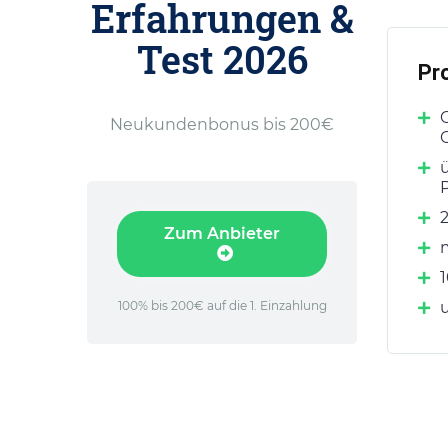
Erfahrungen &
Test 2026
Pr
Neukundenbonus bis 200€
Zum Anbieter
100% bis 200€ auf die 1. Einzahlung