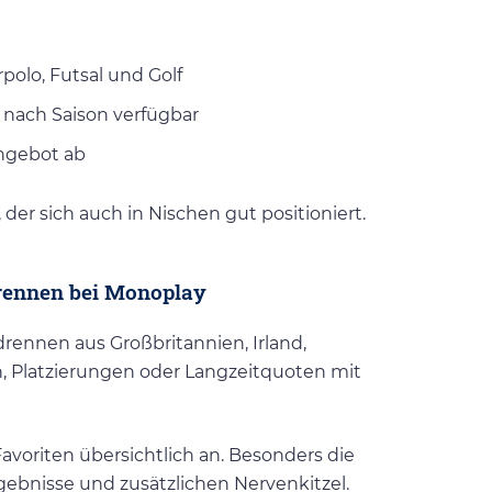
polo, Futsal und Golf
 nach Saison verfügbar
Angebot ab
, der sich auch in Nischen gut positioniert.
drennen bei Monoplay
ennen aus Großbritannien, Irland,
, Platzierungen oder Langzeitquoten mit
 Favoriten übersichtlich an. Besonders die
ebnisse und zusätzlichen Nervenkitzel.