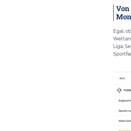
Von 
Mon
Egal, o
Wettang
Liga, S
Sportfa