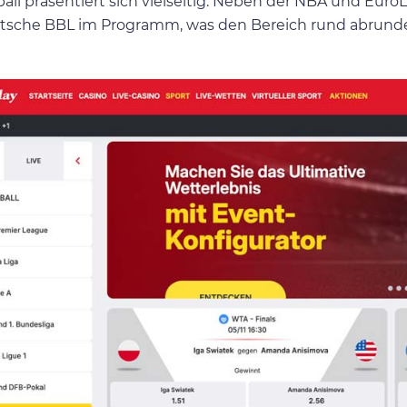
all präsentiert sich vielseitig: Neben der NBA und Eu
utsche BBL im Programm, was den Bereich rund abrunde