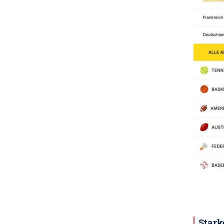
Stark