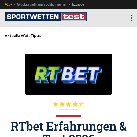
18+ · Glücksspiel kann süchtig machen ·
bzga.de
Aktuelle Wett Tipps
RTbet Erfahrungen &