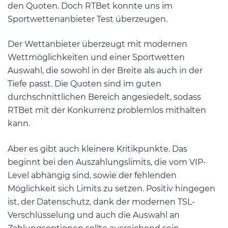
den Quoten. Doch RTBet konnte uns im
Sportwettenanbieter Test überzeugen.
Der Wettanbieter überzeugt mit modernen
Wettmöglichkeiten und einer Sportwetten
Auswahl, die sowohl in der Breite als auch in der
Tiefe passt. Die Quoten sind im guten
durchschnittlichen Bereich angesiedelt, sodass
RTBet mit der Konkurrenz problemlos mithalten
kann.
Aber es gibt auch kleinere Kritikpunkte. Das
beginnt bei den Auszahlungslimits, die vom VIP-
Level abhängig sind, sowie der fehlenden
Möglichkeit sich Limits zu setzen. Positiv hingegen
ist, der Datenschutz, dank der modernen TSL-
Verschlüsselung und auch die Auswahl an