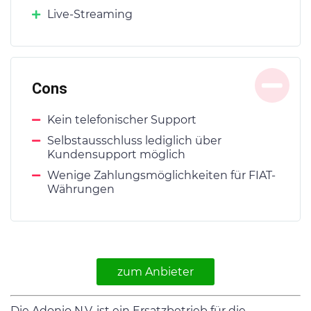
Live-Streaming
Cons
Kein telefonischer Support
Selbstausschluss lediglich über
Kundensupport möglich
Wenige Zahlungsmöglichkeiten für FIAT-
Währungen
zum Anbieter
Die Adonio N.V. ist ein Ersatzbetrieb für die