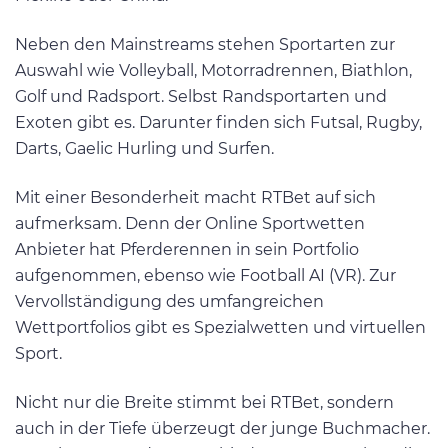
Neben den Mainstreams stehen Sportarten zur
Auswahl wie Volleyball, Motorradrennen, Biathlon,
Golf und Radsport. Selbst Randsportarten und
Exoten gibt es. Darunter finden sich Futsal, Rugby,
Darts, Gaelic Hurling und Surfen.
Mit einer Besonderheit macht RTBet auf sich
aufmerksam. Denn der Online Sportwetten
Anbieter hat Pferderennen in sein Portfolio
aufgenommen, ebenso wie Football AI (VR). Zur
Vervollständigung des umfangreichen
Wettportfolios gibt es Spezialwetten und virtuellen
Sport.
Nicht nur die Breite stimmt bei RTBet, sondern
auch in der Tiefe überzeugt der junge Buchmacher.