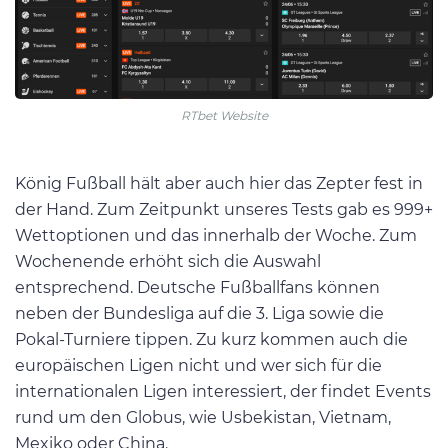
RTbet Website
König Fußball hält aber auch hier das Zepter fest in
der Hand. Zum Zeitpunkt unseres Tests gab es 999+
Wettoptionen und das innerhalb der Woche. Zum
Wochenende erhöht sich die Auswahl
entsprechend. Deutsche Fußballfans können
neben der Bundesliga auf die 3. Liga sowie die
Pokal-Turniere tippen. Zu kurz kommen auch die
europäischen Ligen nicht und wer sich für die
internationalen Ligen interessiert, der findet Events
rund um den Globus, wie Usbekistan, Vietnam,
Mexiko oder China.