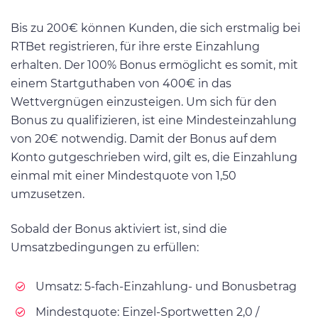
Bis zu 200€ können Kunden, die sich erstmalig bei
RTBet registrieren, für ihre erste Einzahlung
erhalten. Der 100% Bonus ermöglicht es somit, mit
einem Startguthaben von 400€ in das
Wettvergnügen einzusteigen. Um sich für den
Bonus zu qualifizieren, ist eine Mindesteinzahlung
von 20€ notwendig. Damit der Bonus auf dem
Konto gutgeschrieben wird, gilt es, die Einzahlung
einmal mit einer Mindestquote von 1,50
umzusetzen.
Sobald der Bonus aktiviert ist, sind die
Umsatzbedingungen zu erfüllen:
Umsatz: 5-fach-Einzahlung- und Bonusbetrag
Mindestquote: Einzel-Sportwetten 2,0 /