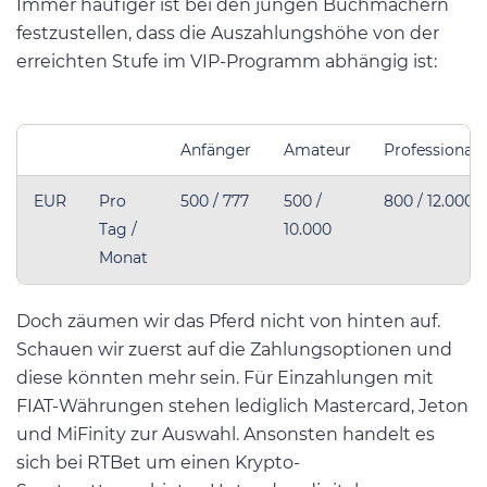
Immer häufiger ist bei den jungen Buchmachern
festzustellen, dass die Auszahlungshöhe von der
erreichten Stufe im VIP-Programm abhängig ist:
Anfänger
Amateur
Professional
EUR
Pro
500 / 777
500 /
800 / 12.000
Tag /
10.000
Monat
Doch zäumen wir das Pferd nicht von hinten auf.
Schauen wir zuerst auf die Zahlungsoptionen und
diese könnten mehr sein. Für Einzahlungen mit
FIAT-Währungen stehen lediglich Mastercard, Jeton
und MiFinity zur Auswahl. Ansonsten handelt es
sich bei RTBet um einen Krypto-