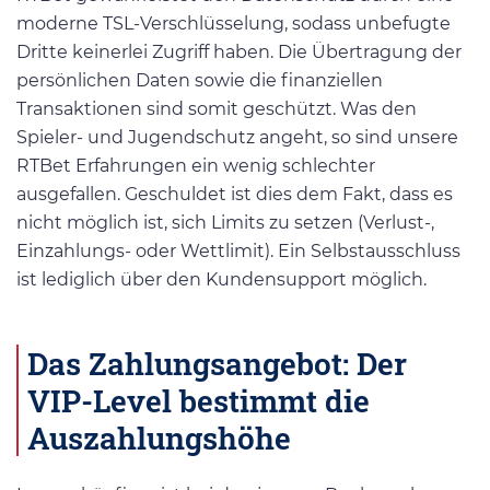
moderne TSL-Verschlüsselung, sodass unbefugte
Dritte keinerlei Zugriff haben. Die Übertragung der
persönlichen Daten sowie die finanziellen
Transaktionen sind somit geschützt. Was den
Spieler- und Jugendschutz angeht, so sind unsere
RTBet Erfahrungen ein wenig schlechter
ausgefallen. Geschuldet ist dies dem Fakt, dass es
nicht möglich ist, sich Limits zu setzen (Verlust-,
Einzahlungs- oder Wettlimit). Ein Selbstausschluss
ist lediglich über den Kundensupport möglich.
Das Zahlungsangebot: Der
VIP-Level bestimmt die
Auszahlungshöhe