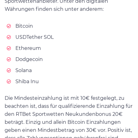
Sportwettenanbieter. Unter den digitalen
Währungen finden sich unter anderem:
Bitcoin
USDTether SOL
Ethereum
Dodgecoin
Solana
Shiba Inu
Die Mindesteinzahlung ist mit 10€ festgelegt, zu
beachten ist, dass für qualifizierende Einzahlung für
den RTBet Sportwetten Neukundenbonus 20€
beträgt. Einzig und allein Bitcoin Einzahlungen
geben einen Mindestbetrag von 30€ vor. Positiv ist,