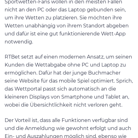
Sportwetten-Fans wollen in den meisten Fällen
nicht an den PC oder das Laptop gebunden sein,
um ihre Wetten zu platzieren. Sie möchten ihre
Wetten unabhängig von ihrem Standort abgeben
und dafür ist eine gut funktionierende Wett-App
notwendig.
RTBet setzt auf einen modernen Ansatz, um seinen
Kunden die Wettabgabe ohne PC und Laptop zu
ermöglichen. Dafür hat der junge Buchmacher
seine Website für das mobile Spiel optimiert. Sprich,
das Wettportal passt sich automatisch an die
kleineren Displays von Smartphone und Tablet an,
wobei die Übersichtlichkeit nicht verloren geht.
Der Vorteil ist, dass alle Funktionen verfügbar sind
und die Anmeldung wie gewohnt erfolgt und auch
Ein- und Auszahlungen möglich sind, ebenso wie