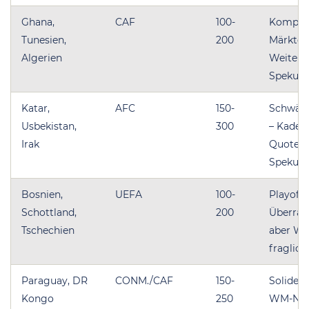
Ghana,
CAF
100-
Kompakt
Tunesien,
200
Märkte a
Algerien
Weiter
Spekula
Katar,
AFC
150-
Schwäc
Usbekistan,
300
– Kaderd
Irak
Quoten 
Spekula
Bosnien,
UEFA
100-
Playoff-
Schottland,
200
Überras
Tschechien
aber WM
fraglich
Paraguay, DR
CONM./CAF
150-
Solide K
Kongo
250
WM-Nive