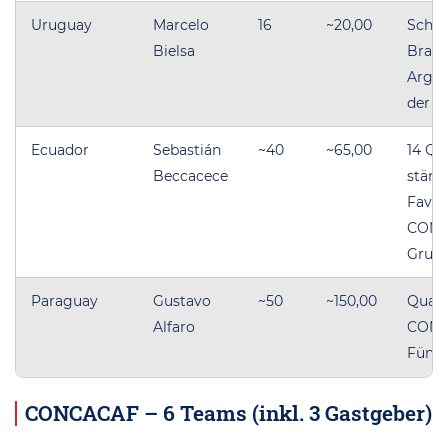
Uruguay
Marcelo
16
~20,00
Schlu
Bielsa
Brasi
Argen
der Q
Ecuador
Sebastián
~40
~65,00
14 Qua
Beccacece
stärks
Favor
CONM
Grup
Paraguay
Gustavo
~50
~150,00
Qualif
Alfaro
CONM
Fünft
CONCACAF – 6 Teams (inkl. 3 Gastgeber)