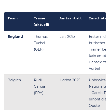
Team
Trainer
Amtsantritt
Einschätzu
(aktuell)
England
Thomas
Jan. 2025
Erster nicht
Tuchel
britischer E
(GER)
Trainer bei
kein emotio
Gepäck, takt
Vorteil
Belgien
Rudi
Herbst 2025
Unbewiesen
Garcia
Nationalte
(FRA)
– Garcia-Fak
erhöht die B
Quote