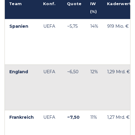
Team
Konf.
Quote
IW
Kaderwert
(%)
Spanien
UEFA
~5,75
14%
919 Mio. €
England
UEFA
~6,50
12%
1,29 Mrd. €
Frankreich
UEFA
~7,50
11%
1,27 Mrd. €