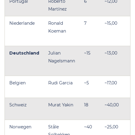
Portugal
Roberto
6
~12,00
Martínez
W
Niederlande
Ronald
7
~15,00
→
Koeman
Ni
W
Deutschland
Julian
~15
~13,00
→
Nagelsmann
D
W
Belgien
Rudi Garcia
~5
~17,00
W
Schweiz
Murat Yakin
18
~40,00
W
Norwegen
Ståle
~40
~25,00
→
Solbakken
N