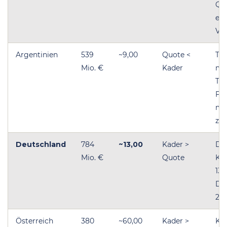
Qu
eno
Val
Argentinien
539
~9,00
Quote <
Tit
Mio. €
Kader
mi
Tit
Flu
mö
zu 
Deutschland
784
~13,00
Kader >
Dri
Mio. €
Quote
Ka
13,
Di
201
Österreich
380
~60,00
Kader >
Kad