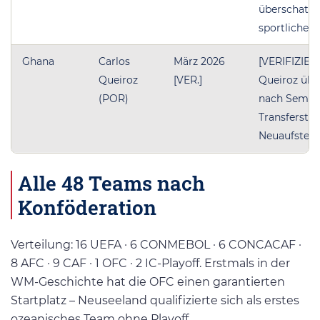
überschatte
sportliche A
Ghana
Carlos
März 2026
[VERIFIZIER
Queiroz
[VER.]
Queiroz üb
(POR)
nach Semen
Transferstre
Neuaufstell
Alle 48 Teams nach
Konföderation
Verteilung: 16 UEFA · 6 CONMEBOL · 6 CONCACAF ·
8 AFC · 9 CAF · 1 OFC · 2 IC-Playoff. Erstmals in der
WM-Geschichte hat die OFC einen garantierten
Startplatz – Neuseeland qualifizierte sich als erstes
ozeanisches Team ohne Playoff.