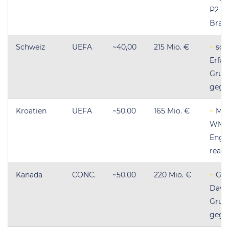
P2 hi
Brasi
Schweiz
UEFA
~40,00
215 Mio. €
~
soli
Erfah
Grup
gege
Kroatien
UEFA
~50,00
165 Mio. €
~
Modr
WM –
Engl
reali
Kanada
CONC.
~50,00
220 Mio. €
~
Gas
Davie
Grup
gege