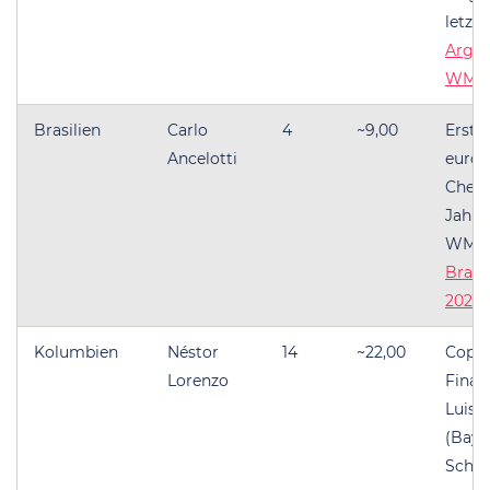
letz
Argen
WM 2
Brasilien
Carlo
4
~9,00
Erste
Ancelotti
europ
Cheft
Jahre
WM-Ti
Brasi
2026
Kolumbien
Néstor
14
~22,00
Copa-
Lorenzo
Finali
Luis 
(Baye
Schlü