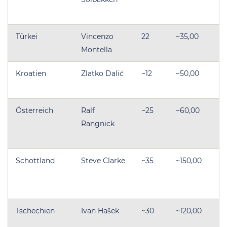
W
Türkei
Vincenzo
22
~35,00
Montella
W
Kroatien
Zlatko Dalić
~12
~50,00
W
Österreich
Ralf
~25
~60,00
→
Rangnick
Ös
W
Schottland
Steve Clarke
~35
~150,00
→
Sc
W
Tschechien
Ivan Hašek
~30
~120,00
→
Ts