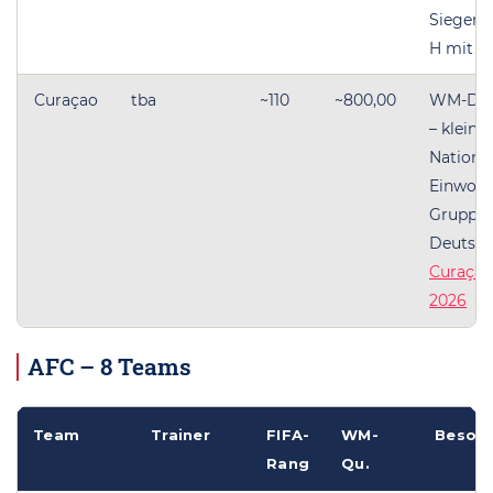
Sieger,
H mit S
Curaçao
tba
~110
~800,00
WM-Deb
– kleins
Nation (
Einwohn
Gruppe 
Deutsch
Curaça
2026
AFC – 8 Teams
Team
Trainer
FIFA-
WM-
Besond
Rang
Qu.