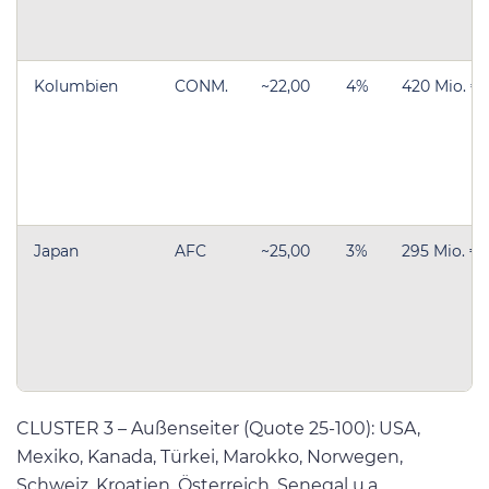
Kolumbien
CONM.
~22,00
4%
420 Mio. €
Japan
AFC
~25,00
3%
295 Mio. €
CLUSTER 3 – Außenseiter (Quote 25-100): USA,
Mexiko, Kanada, Türkei, Marokko, Norwegen,
Schweiz, Kroatien, Österreich, Senegal u.a.