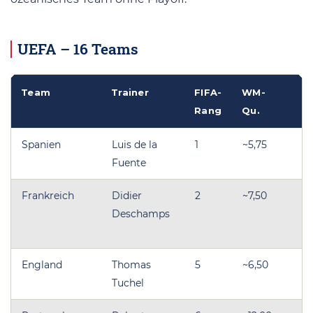
UEFA – 16 Teams
Team
Trainer
FIFA-
WM-
Li
Rang
Qu.
Spanien
Luis de la
1
~5,75
Fuente
W
Frankreich
Didier
2
~7,50
→
Deschamps
Fr
W
England
Thomas
5
~6,50
Tuchel
W