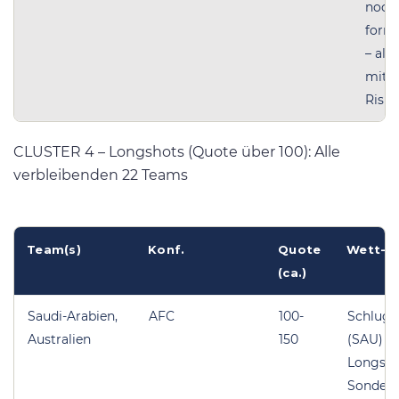
noch 
forma
– all
mit S
Risik
CLUSTER 4 – Longshots (Quote über 100): Alle
verbleibenden 22 Teams
Team(s)
Konf.
Quote
Wett-R
(ca.)
Saudi-Arabien,
AFC
100-
Schlug 
Australien
150
(SAU) –
Longsho
Sonders