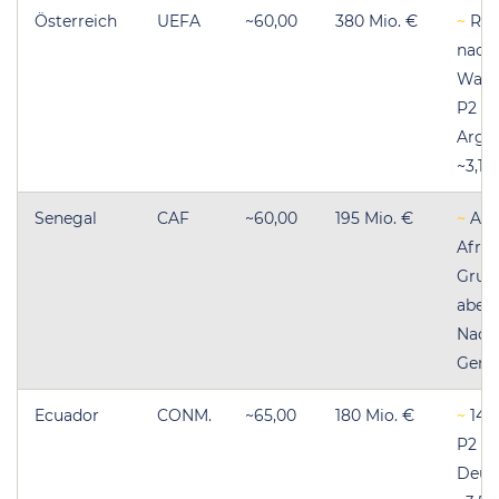
Österreich
UEFA
~60,00
380 Mio. €
~
Rüc
nach 
Wanne
P2 hi
Arge
~3,10
Senegal
CAF
~60,00
195 Mio. €
~
Amt
Afrik
Grupp
aber
Nachf
Gener
Ecuador
CONM.
~65,00
180 Mio. €
~
14 Q
P2 hi
Deut