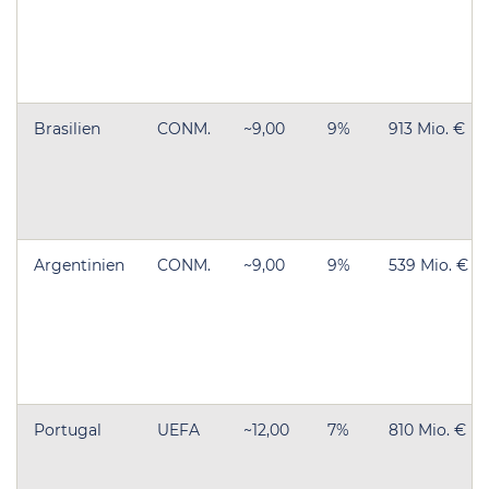
Brasilien
CONM.
~9,00
9%
913 Mio. €
Argentinien
CONM.
~9,00
9%
539 Mio. €
Portugal
UEFA
~12,00
7%
810 Mio. €