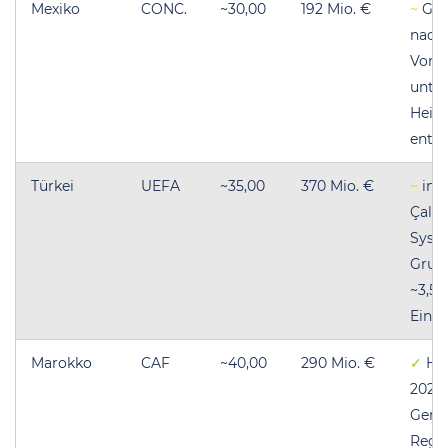
Mexiko
CONC.
~30,00
192 Mio. €
~
Gas
nach 
Vorr
unter
Heimv
ents
Türkei
UEFA
~35,00
370 Mio. €
~
inte
Çalh
Syste
Grup
~3,50
Einst
Marokko
CAF
~40,00
290 Mio. €
✓
Hal
2022 
Gener
Regra