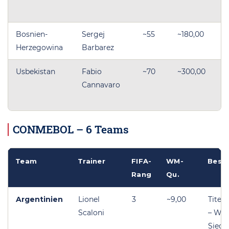
W
Bosnien-
Sergej
~55
~180,00
Herzegowina
Barbarez
W
Usbekistan
Fabio
~70
~300,00
→
Cannavaro
Us
W
CONMEBOL – 6 Teams
Team
Trainer
FIFA-
WM-
Beso
Rang
Qu.
Argentinien
Lionel
3
~9,00
Titelv
Scaloni
– WM
Siege