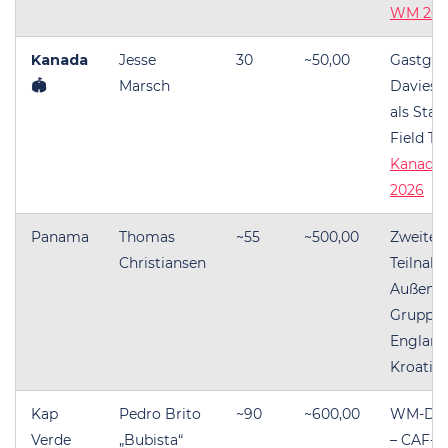
WM 202
Kanada
Jesse
30
~50,00
Gastgeb
🏟
Marsch
Davies 
als Sta
Field T
Kanada
2026
Panama
Thomas
~55
~500,00
Zweite
Christiansen
Teilnah
Außensei
Gruppe 
England
Kroatie
Kap
Pedro Brito
~90
~600,00
WM-Deb
Verde
„Bubista“
– CAF-Pl