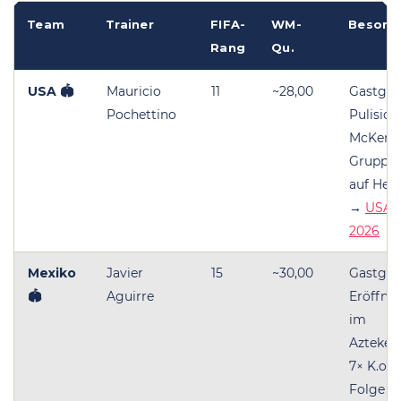
Team
Trainer
FIFA-
WM-
Besond
Rang
Qu.
USA 🏟
Mauricio
11
~28,00
Gastgeb
Pochettino
Pulisic,
McKennie
Gruppen
auf He
→
USA
2026
Mexiko
Javier
15
~30,00
Gastgeb
🏟
Aguirre
Eröffnu
im
Azteken
7× K.o.-
Folge 