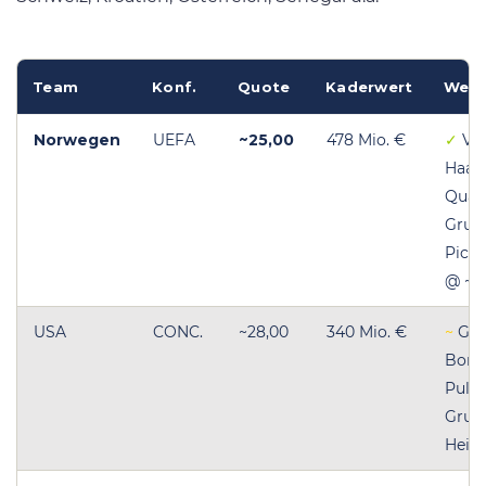
Team
Konf.
Quote
Kaderwert
Wett
Norwegen
UEFA
~25,00
478 Mio. €
✓
VA
Haala
Quali
Grup
Pick 
@ ~4
USA
CONC.
~28,00
340 Mio. €
~
Gas
Bonu
Pulis
Grup
Heimv