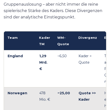
Gruppenauslosung – aber nicht immer die reine
spielerische Stärke des Kaders. Diese Divergenzen
sind der analytische Einstiegspunkt.
Team
Kader
WM-
Divergenz
Ei
TM
Quote
England
1,29
~6,50
Kader >
Teu
Mrd.
Quote
abe
€
Flu
Qu
mö
Norwegen
478
~25,00
Quote >>
Haa
Mio. €
Kader
ein
heb