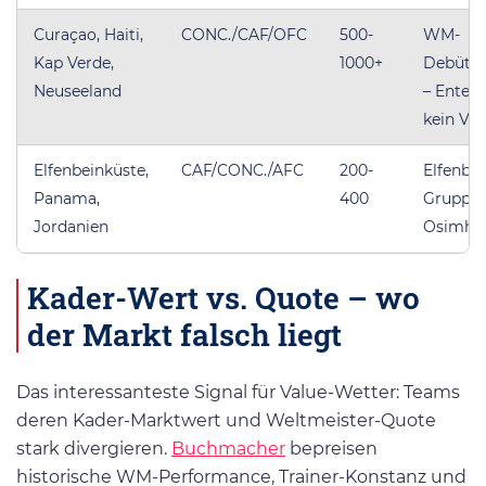
Curaçao, Haiti,
CONC./CAF/OFC
500-
WM-
Kap Verde,
1000+
Debütan
Neuseeland
– Enter
kein Val
Elfenbeinküste,
CAF/CONC./AFC
200-
Elfenbe
Panama,
400
Gruppe E
Jordanien
Osimhen
Kader-Wert vs. Quote – wo
der Markt falsch liegt
Das interessanteste Signal für Value-Wetter: Teams
deren Kader-Marktwert und Weltmeister-Quote
stark divergieren.
Buchmacher
bepreisen
historische WM-Performance, Trainer-Konstanz und