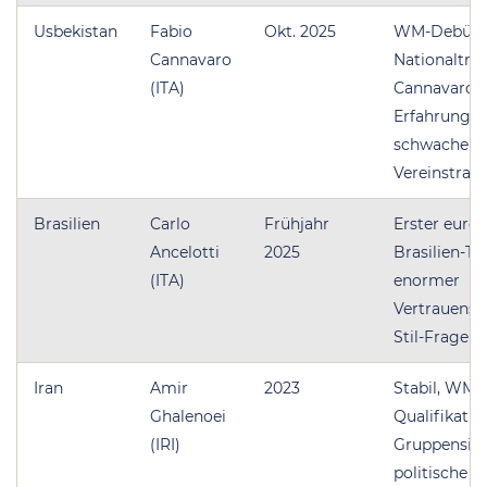
Usbekistan
Fabio
Okt. 2025
WM-Debüt a
Cannavaro
Nationaltrai
(ITA)
Cannavaro-
Erfahrung vs
schwache Bi
Vereinstrain
Brasilien
Carlo
Frühjahr
Erster euro
Ancelotti
2025
Brasilien-Tr
(ITA)
enormer
Vertrauensv
Stil-Frage o
Iran
Amir
2023
Stabil, WM-
Ghalenoei
Qualifikatio
(IRI)
Gruppensieg
politische L