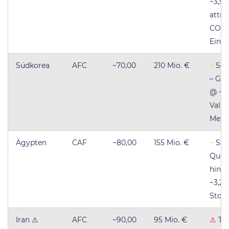
~3,50
attra
CON
Einst
Südkorea
AFC
~70,00
210 Mio. €
~
Son
– GS 
@ ~4,
Valu
Mexi
Ägypten
CAF
~80,00
155 Mio. €
~
Sala
Quali
hinte
~3,20
Storn
Iran ⚠
AFC
~90,00
95 Mio. €
⚠
Te