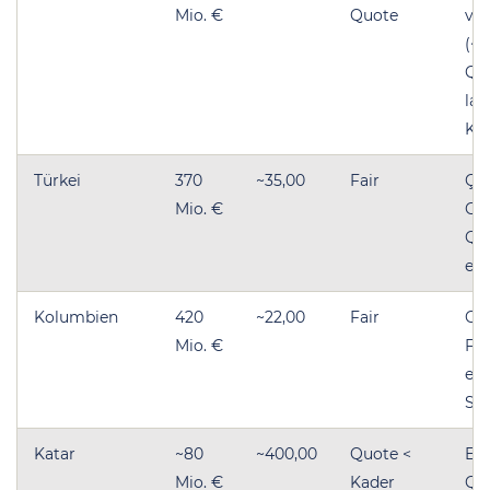
Mio. €
Quote
von
(~1
Quo
lan
Ka
Türkei
370
~35,00
Fair
Çal
Mio. €
Gen
Quo
ein
Kolumbien
420
~22,00
Fair
Co
Mio. €
Fin
ent
Stä
Katar
~80
~400,00
Quote <
Ein
Mio. €
Kader
Qu