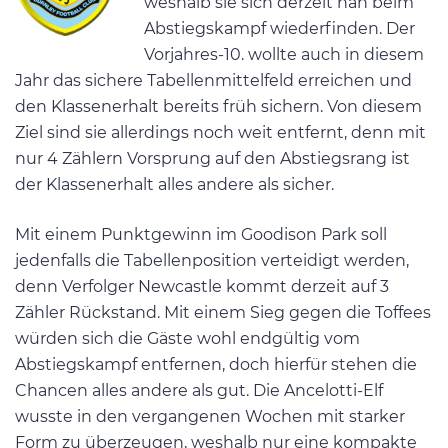
weshalb sie sich derzeit nah beim
Abstiegskampf wiederfinden. Der
Vorjahres-10. wollte auch in diesem
Jahr das sichere Tabellenmittelfeld erreichen und
den Klassenerhalt bereits früh sichern. Von diesem
Ziel sind sie allerdings noch weit entfernt, denn mit
nur 4 Zählern Vorsprung auf den Abstiegsrang ist
der Klassenerhalt alles andere als sicher.
Mit einem Punktgewinn im Goodison Park soll
jedenfalls die Tabellenposition verteidigt werden,
denn Verfolger Newcastle kommt derzeit auf 3
Zähler Rückstand. Mit einem Sieg gegen die Toffees
würden sich die Gäste wohl endgültig vom
Abstiegskampf entfernen, doch hierfür stehen die
Chancen alles andere als gut. Die Ancelotti-Elf
wusste in den vergangenen Wochen mit starker
Form zu überzeugen, weshalb nur eine kompakte