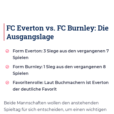
FC Everton vs. FC Burnley: Die
Ausgangslage
Form Everton: 3 Siege aus den vergangenen 7
Spielen
Form Burnley: 1 Sieg aus den vergangenen 8
Spielen
Favoritenrolle: Laut Buchmachern ist Everton
der deutliche Favorit
Beide Mannschaften wollen den anstehenden
Spieltag für sich entscheiden, um einen wichtigen