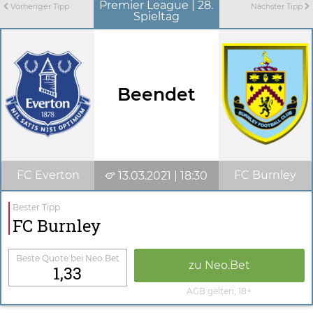
Premier League | 28.
Vorheriger Tipp
Nächster Tipp
Spieltag
Beendet
FC Everton
FC Burnley
13.03.2021 | 18:30
Bester Tipp
FC Burnley
Beste Quote bei Neo.Bet
zu Neo.Bet
1,33
AGB gelten, 18+