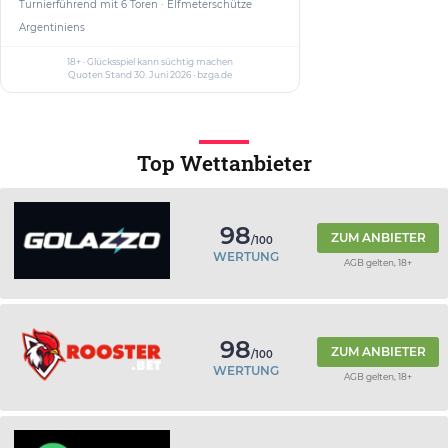
Turnierführend mit 6 Toren · Elfmeterschütze
Argentiniens
18+ · Glücksspiel kann süchtig machen
Quoten Stand 30. Juni 2026 · bzga.de
Top Wettanbieter
98
ZUM ANBIETER
/100
WERTUNG
AGB gelten, 18+
98
ZUM ANBIETER
/100
WERTUNG
AGB gelten, 18+