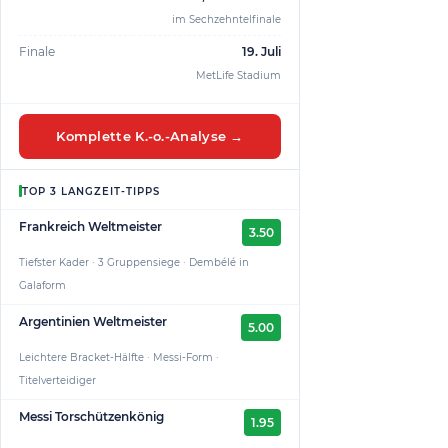
im Sechzehntelfinale
Finale
19. Juli
MetLife Stadium
Komplette K.-o.-Analyse →
TOP 3 LANGZEIT-TIPPS
Frankreich Weltmeister
3.50
Tiefster Kader · 3 Gruppensiege · Dembélé in
Galaform
Argentinien Weltmeister
5.00
Leichtere Bracket-Hälfte · Messi-Form ·
Titelverteidiger
Messi Torschützenkönig
1.95