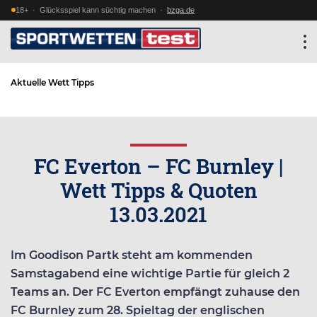
18+ · Glücksspiel kann süchtig machen ·
bzga.de
Aktuelle Wett Tipps
FC Everton – FC Burnley |
Wett Tipps & Quoten
13.03.2021
Im Goodison Partk steht am kommenden
Samstagabend eine wichtige Partie für gleich 2
Teams an. Der FC Everton empfängt zuhause den
FC Burnley zum 28. Spieltag der englischen