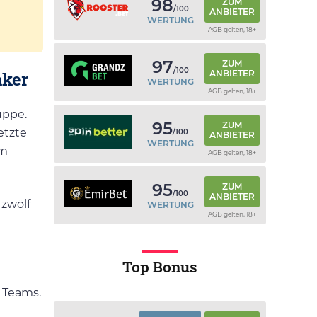
98
ZUM
/100
ANBIETER
WERTUNG
AGB gelten, 18+
97
ZUM
/100
aker
ANBIETER
WERTUNG
AGB gelten, 18+
uppe.
95
ZUM
etzte
/100
ANBIETER
WERTUNG
um
AGB gelten, 18+
95
ZUM
/100
ANBIETER
zwölf
WERTUNG
AGB gelten, 18+
Top Bonus
 Teams.