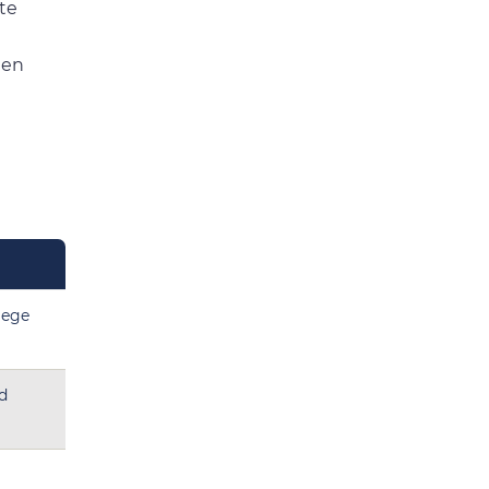
te
ten
iege
d