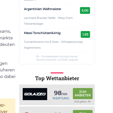
Argentinien Weltmeister
5.00
Leichtere Bracket-Hälfte · Messi-Form ·
Titelverteidiger
Teams,
Messi Torschützenkönig
1.95
lmärkte
Turnierführend mit 6 Toren · Elfmeterschütze
bedeuten
Argentiniens
18+ · Glücksspiel kann süchtig machen
Quoten Stand 30. Juni 2026 · bzga.de
egen
früheren
ao dabei
Top Wettanbieter
98
ZUM
/100
ANBIETER
WERTUNG
AGB gelten, 18+
ap-
iver