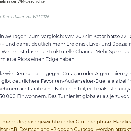
r Turnierbaum zur
WM 2026
 in 39 Tagen. Zum Vergleich: WM 2022 in Katar hatte 32 
e – und damit deutlich mehr Ereignis-, Live- und Spezia
 Wetter ist das eine strukturelle Chance: Mehr Spiele 
rmierte Picks einen Edge haben.
Spiele wie Deutschland gegen Curaçao oder Argentinien g
s gibt deutlichere Favoriten-Außenseiter-Duelle als bei 
hmen acht arabische Nationen teil, erstmals ist Curaç
.000 Einwohnern. Das Turnier ist globaler als je zuvor.
ft mehr Ungleichgewichte in der Gruppenphase. Handic
er (z.B. Deutschland −2 gegen Curaçao) werden attrakt