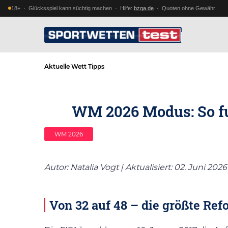
18+ · Glücksspiel kann süchtig machen · Hilfe:
bzga.de
· Quoten ohne Gewähr
Aktuelle Wett Tipps
WM 2026 Modus: So fu
WM 2026
Autor: Natalia Vogt | Aktualisiert: 02. Juni 2026
Von 32 auf 48 – die größte R