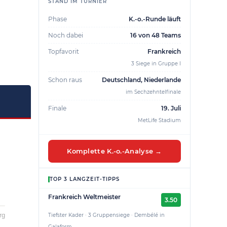
STAND IM TURNIER
Phase
K.-o.-Runde läuft
Noch dabei
16 von 48 Teams
Topfavorit
Frankreich
3 Siege in Gruppe I
Schon raus
Deutschland, Niederlande
im Sechzehntelfinale
Finale
19. Juli
MetLife Stadium
Komplette K.-o.-Analyse →
TOP 3 LANGZEIT-TIPPS
Frankreich Weltmeister
3.50
Tiefster Kader · 3 Gruppensiege · Dembélé in
Galaform