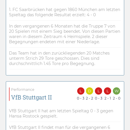
1. FC Saarbrücken hat gegen 1860 München am letzten
Spieltag das folgende Resultat erzielt: 4 - 0
In den vergangenen 6 Monaten hat die Truppe 7 von
20 Spielen mit einem Sieg beendet. Von diesen Partien
waren in diesem Zeitraum 4 Heimspiele. 2 dieser
Begegnungen endeten mit einer Niederlage.
Das Team hat in den zurückliegenden 20 Matches
unterm Strich 29 Tore geschossen. Dies sind
durchschnittlich 1.45 Tore pro Begegnung.
Performance
L
D
L
L
W
VfB Stuttgart II
0 - 3
2 - 2
0 - 3
2 - 1
2 - 0
VfB Stuttgart II hat am letzten Spieltag 0 - 3 gegen
Hansa Rostock gespielt.
VfB Stuttgart II findet man für die vergangenen 6