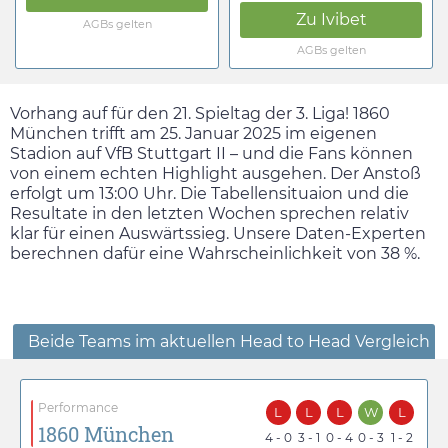
Zu
Ivibet
AGBs gelten
AGBs gelten
Vorhang auf für den 21. Spieltag der 3. Liga! 1860
München trifft am
25. Januar 2025
im eigenen
Stadion auf VfB Stuttgart II – und die Fans können
von einem echten Highlight ausgehen. Der Anstoß
erfolgt um
13:00
Uhr. Die Tabellensituaion und die
Resultate in den letzten Wochen sprechen relativ
klar für einen Auswärtssieg. Unsere Daten-Experten
berechnen dafür eine Wahrscheinlichkeit von 38 %.
Beide Teams im aktuellen Head to Head Vergleich
Performance
L
L
L
W
L
1860 München
4 - 0
3 - 1
0 - 4
0 - 3
1 - 2