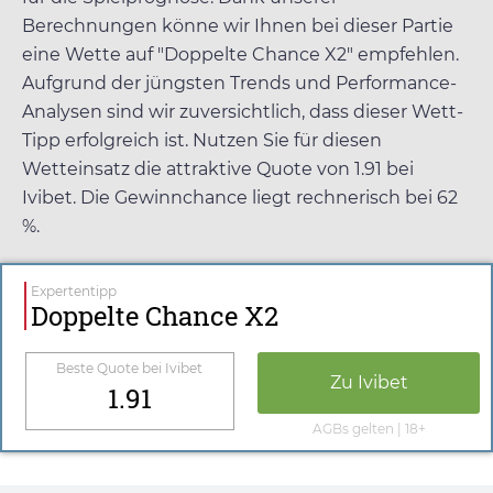
Berechnungen könne wir Ihnen bei dieser Partie
eine Wette auf "Doppelte Chance X2" empfehlen.
Aufgrund der jüngsten Trends und Performance-
Analysen sind wir zuversichtlich, dass dieser Wett-
Tipp erfolgreich ist. Nutzen Sie für diesen
Wetteinsatz die attraktive Quote von
1.91
bei
Ivibet
. Die Gewinnchance liegt rechnerisch bei 62
%.
Expertentipp
Doppelte Chance X2
Beste Quote bei
Ivibet
Zu
Ivibet
1.91
AGBs gelten | 18+