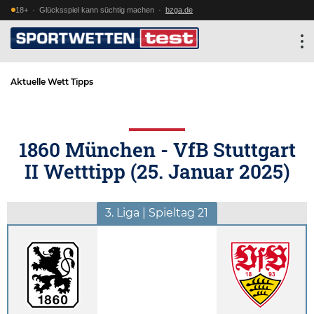
18+ · Glücksspiel kann süchtig machen ·
bzga.de
Aktuelle Wett Tipps
1860 München - VfB Stuttgart
II Wetttipp (
25. Januar 2025
)
3. Liga | Spieltag 21