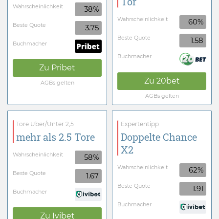
Tor
Wahrscheinlichkeit
38%
Wahrscheinlichkeit
60%
Beste Quote
3.75
Beste Quote
1.58
Buchmacher
Buchmacher
Zu
Pribet
Zu
20bet
AGBs gelten
AGBs gelten
Tore Über/Unter 2,5
Expertentipp
mehr als 2.5 Tore
Doppelte Chance
X2
Wahrscheinlichkeit
58%
Wahrscheinlichkeit
62%
Beste Quote
1.67
Beste Quote
1.91
Buchmacher
Buchmacher
Zu
Ivibet