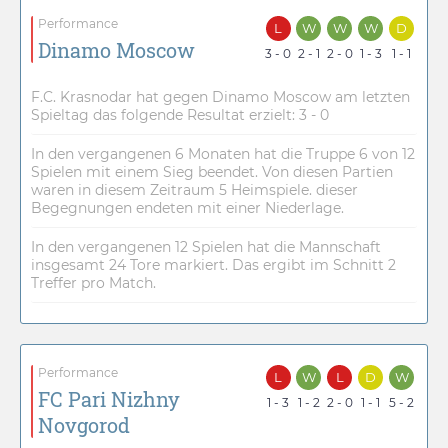
Performance
L
W
W
W
D
Dinamo Moscow
3 - 0
2 - 1
2 - 0
1 - 3
1 - 1
F.C. Krasnodar hat gegen Dinamo Moscow am letzten
Spieltag das folgende Resultat erzielt: 3 - 0
In den vergangenen 6 Monaten hat die Truppe 6 von 12
Spielen mit einem Sieg beendet. Von diesen Partien
waren in diesem Zeitraum 5 Heimspiele. dieser
Begegnungen endeten mit einer Niederlage.
In den vergangenen 12 Spielen hat die Mannschaft
insgesamt 24 Tore markiert. Das ergibt im Schnitt 2
Treffer pro Match.
Performance
L
W
L
D
W
FC Pari Nizhny
1 - 3
1 - 2
2 - 0
1 - 1
5 - 2
Novgorod