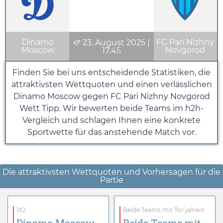
Dinamo
FC Pari Nizhny
23. August 2025
|
Moscow
Novgorod
17:45
Finden Sie bei uns entscheidende Statistiken, die
attraktivsten Wettquoten und einen verlässlichen
Dinamo Moscow gegen FC Pari Nizhny Novgorod
Wett Tipp. Wir bewerten beide Teams im h2h-
Vergleich und schlagen Ihnen eine konkrete
Sportwette für das anstehende Match vor.
Die attraktivsten Wettquoten und Vorhersagen für die
Partie
1X2
Beide Teams mit Tor ja/nein