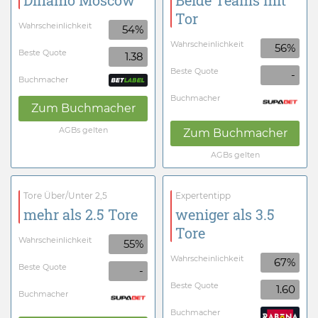
Dinamo Moscow
Beide Teams mit
Tor
Wahrscheinlichkeit
54%
Wahrscheinlichkeit
56%
Beste Quote
1.38
Beste Quote
-
Buchmacher
Buchmacher
Zum Buchmacher
AGBs gelten
Zum Buchmacher
AGBs gelten
Tore Über/Unter 2,5
Expertentipp
mehr als 2.5 Tore
weniger als 3.5
Tore
Wahrscheinlichkeit
55%
Wahrscheinlichkeit
67%
Beste Quote
-
Beste Quote
1.60
Buchmacher
Buchmacher