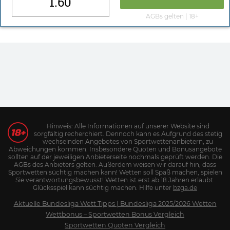
1.60
AGBs gelten | 18+
Hinweis: Alle Informationen auf unserer Website sind
sorgfältig recherchiert. Dennoch kann es Aufgrund des stetig
wechselnden Angebotes von Sportwettenanbietern, zu
Abweichungen kommen. Insbesondere Quoten und Bonusangebote
sollten auf der jeweiligen Anbieterseite nochmals geprüft werden. Die
AGBs des Anbieters gelten. Außerdem weisen wir darauf hin, dass
Sportwetten süchtig machen kann! Wetten soll Spaß machen, spielen
Sie verantwortungsbewusst! Wetten ist erst ab 18 Jahren erlaubt.
Glücksspiel kann süchtig machen. Hilfe unter
bzga.de
Aktuelle Bundesliga Wett Tipps | Bundesliga 2025/2026 Wetten
Wettbonus – Sportwetten Bonus Vergleich
Sportwetten Quoten Vergleich