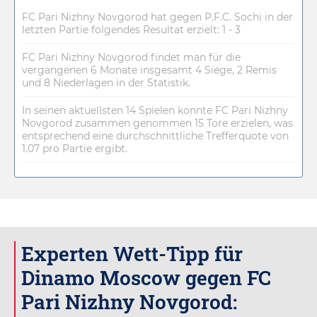
FC Pari Nizhny Novgorod hat gegen P.F.C. Sochi in der
letzten Partie folgendes Resultat erzielt: 1 - 3
FC Pari Nizhny Novgorod findet man für die
vergangenen 6 Monate insgesamt 4 Siege, 2 Remis
und 8 Niederlagen in der Statistik.
In seinen aktuellsten 14 Spielen konnte FC Pari Nizhny
Novgorod zusammen genommen 15 Tore erzielen, was
entsprechend eine durchschnittliche Trefferquote von
1.07 pro Partie ergibt.
Experten Wett-Tipp für
Dinamo Moscow gegen FC
Pari Nizhny Novgorod: