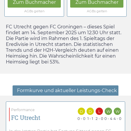
Zum Buchmacher
Zum Buchmacher
AGBs gelten
AGBs gelten
FC Utrecht gegen FC Groningen – dieses Spiel
findet am
14. September 2025
um
12:30
Uhr statt.
Die Partie wird im Rahmen des 1. Spieltags der
Eredivisie in Utrecht starten. Die statistischen
Trends und der H2H-Vergleich deuten auf einen
Heimsieg hin. Die Wahrscheinlichkeit für einen
Heimsieg liegt bei 53%.
Formkurve und aktueller Leistungs-Check
Performance
D
D
L
W
W
FC Utrecht
0 - 0
1 - 1
2 - 0
0 - 4
4 - 0