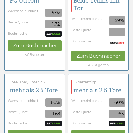
FC Utrecht
Beide Teams mit
Tor
Wahrscheinlichkeit
53%
Wahrscheinlichkeit
59%
Beste Quote
1.72
Beste Quote
-
Buchmacher
Buchmacher
Zum Buchmacher
AGBs gelten
Zum Buchmacher
AGBs gelten
Tore Über/Unter 2,5
Expertentipp
mehr als 2.5 Tore
mehr als 2.5 Tore
Wahrscheinlichkeit
Wahrscheinlichkeit
60%
60%
Beste Quote
Beste Quote
1.63
1.63
Buchmacher
Buchmacher