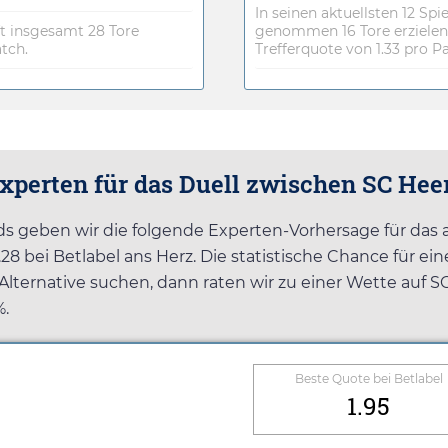
In seinen aktuellsten 12 S
t insgesamt 28 Tore
genommen 16 Tore erzielen,
atch.
Trefferquote von 1.33 pro Pa
Experten für das Duell zwischen SC H
ds geben wir die folgende Experten-Vorhersage für das
.28
bei
Betlabel
ans Herz. Die statistische Chance für ei
 Alternative suchen, dann raten wir zu einer Wette auf SC
%.
Beste Quote bei
Betlabel
1.95