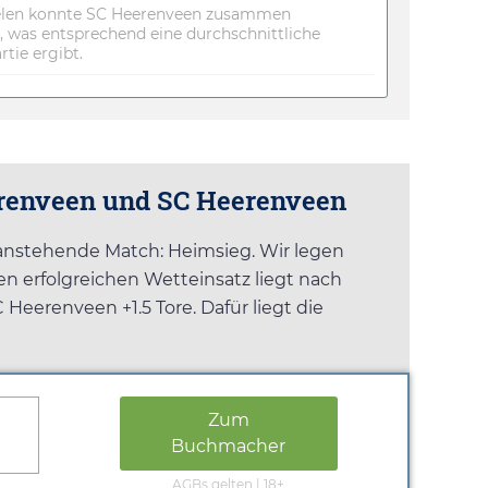
pielen konnte SC Heerenveen zusammen
 was entsprechend eine durchschnittliche
rtie ergibt.
eerenveen und SC Heerenveen
 anstehende Match: Heimsieg. Wir legen
nen erfolgreichen Wetteinsatz liegt nach
 Heerenveen +1.5 Tore. Dafür liegt die
Zum
Buchmacher
AGBs gelten | 18+