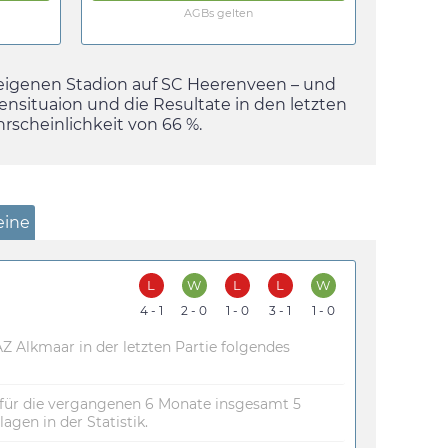
AGBs gelten
eigenen Stadion auf SC Heerenveen – und
lensituaion und die Resultate in den letzten
rscheinlichkeit von 66 %.
eine
L
W
L
L
W
4 - 1
2 - 0
1 - 0
3 - 1
1 - 0
 Alkmaar in der letzten Partie folgendes
für die vergangenen 6 Monate insgesamt 5
agen in der Statistik.