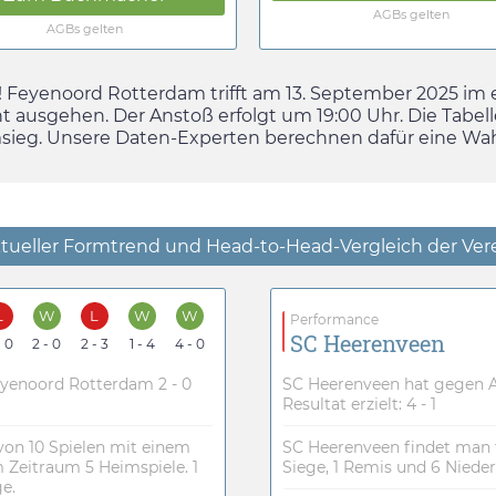
AGBs gelten
AGBs gelten
ie! Feyenoord Rotterdam trifft am
13. September 2025
im 
t ausgehen. Der Anstoß erfolgt um
19:00
Uhr. Die Tabel
msieg. Unsere Daten-Experten berechnen dafür eine Wah
tueller Formtrend und Head-to-Head-Vergleich der Ver
L
W
L
W
W
Performance
SC Heerenveen
- 0
2 - 0
2 - 3
1 - 4
4 - 0
eyenoord Rotterdam 2 - 0
SC Heerenveen hat gegen AZ
Resultat erzielt: 4 - 1
von 10 Spielen mit einem
SC Heerenveen findet man 
 Zeitraum 5 Heimspiele. 1
Siege, 1 Remis und 6 Niederl
e.