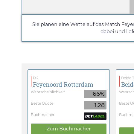
Sie planen eine Wette auf das Match Fey
dabei und lie
1X2
Beide T
Feyenoord Rotterdam
Beid
Wahrscheinlichkeit
Wahrsch
66%
Beste Quote
Beste Q
1.28
Buchmacher
Buchma
Zum Buchmacher