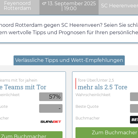
Feyenoord
13. September 2025
SC Heerenvee
Rotterdam
|
19:00
enoord Rotterdam gegen SC Heerenveen? Seien Sie schla
fern wertvolle Tipps und Prognosen für Ihren persönliche
Verlässliche Tipps und Wett-Empfehlungen
eams mit Tor ja/nein
Tore Über/Unter 2,5
e Teams mit Tor
mehr als 2.5 Tore
einlichkeit
Wahrscheinlichkeit
57%
uote
Beste Quote
-
cher
Buchmacher
Zum Buchmacher
Zum Buchmacher