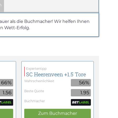
n
uer als die Buchmacher! Wir helfen Ihnen
n Wett-Erfolg.
Expertentipp
SC Heerenveen +1.5 Tore
Wahrscheinlichkeit
66%
56%
Beste Quote
1.56
1.95
Buchmacher
Zum Buchmacher