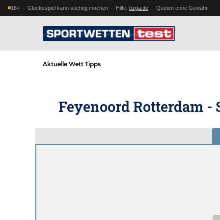
18+ · Glücksspiel kann süchtig machen · Hilfe:
bzga.de
· Quoten ohne Gewähr
Aktuelle Wett Tipps
Feyenoord Rotterdam - 