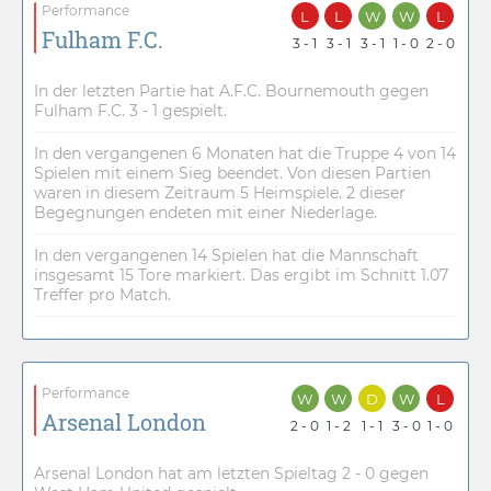
Performance
L
L
W
W
L
Fulham F.C.
3 - 1
3 - 1
3 - 1
1 - 0
2 - 0
In der letzten Partie hat A.F.C. Bournemouth gegen
Fulham F.C. 3 - 1 gespielt.
In den vergangenen 6 Monaten hat die Truppe 4 von 14
Spielen mit einem Sieg beendet. Von diesen Partien
waren in diesem Zeitraum 5 Heimspiele. 2 dieser
Begegnungen endeten mit einer Niederlage.
In den vergangenen 14 Spielen hat die Mannschaft
insgesamt 15 Tore markiert. Das ergibt im Schnitt 1.07
Treffer pro Match.
Performance
W
W
D
W
L
Arsenal London
2 - 0
1 - 2
1 - 1
3 - 0
1 - 0
Arsenal London hat am letzten Spieltag 2 - 0 gegen