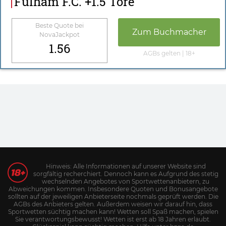
Fulham F.C. +1.5 Tore
Beste Quote bei
Zum Buchmacher
NovaJackpot
1.56
AGBs gelten | 18+
Hinweis: Alle Informationen auf unserer Website sind
sorgfältig recherchiert. Dennoch kann es Aufgrund des stetig
wechselnden Angebotes von Sportwettenanbietern, zu
Abweichungen kommen. Insbesondere Quoten und Bonusangebote
sollten auf der jeweiligen Anbieterseite nochmals geprüft werden. Die
AGBs des Anbieters gelten. Außerdem weisen wir darauf hin, dass
Sportwetten süchtig machen kann! Wetten soll Spaß machen, spielen
Sie verantwortungsbewusst! Wetten ist erst ab 18 Jahren erlaubt.