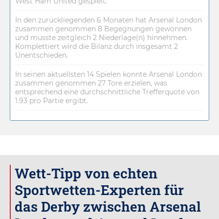
West Ham United gespielt.
In den zurückliegenden 6 Monaten hat Arsenal London
zusammen genommen 8 Begegnungen gewonnen
und musste zeitgleich 2 Niederlage(n) hinnehmen.
Komplettiert wird die Bilanz durch insgesamt 2
Unentschieden.
In seinen aktuellsten 14 Spielen konnte Arsenal London
zusammen genommen 27 Tore erzielen, was
entsprechend eine durchschnittliche Trefferquote von
1.93 pro Partie ergibt.
Wett-Tipp von echten
Sportwetten-Experten für
das Derby zwischen Arsenal