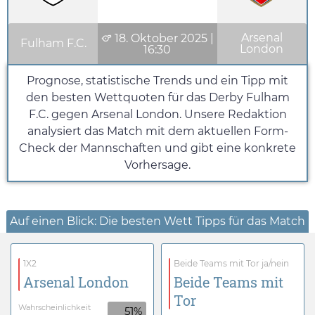
Arsenal
18. Oktober 2025
|
Fulham F.C.
London
16:30
Prognose, statistische Trends und ein Tipp mit
den besten Wettquoten für das Derby Fulham
F.C. gegen Arsenal London. Unsere Redaktion
analysiert das Match mit dem aktuellen Form-
Check der Mannschaften und gibt eine konkrete
Vorhersage.
Auf einen Blick: Die besten Wett Tipps für das Match
1X2
Beide Teams mit Tor ja/nein
Arsenal London
Beide Teams mit
Tor
Wahrscheinlichkeit
51%