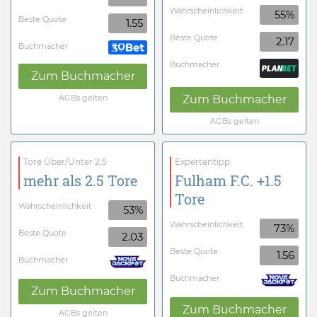
Wahrscheinlichkeit
55%
Beste Quote
1.55
Beste Quote
2.17
Buchmacher
Buchmacher
Zum Buchmacher
AGBs gelten
Zum Buchmacher
AGBs gelten
Tore Über/Unter 2,5
Expertentipp
mehr als 2.5 Tore
Fulham F.C. +1.5
Tore
Wahrscheinlichkeit
53%
Wahrscheinlichkeit
73%
Beste Quote
2.03
Beste Quote
1.56
Buchmacher
Buchmacher
Zum Buchmacher
Zum Buchmacher
AGBs gelten