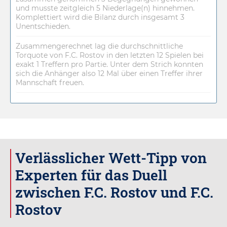
und musste zeitgleich 5 Niederlage(n) hinnehmen.
Komplettiert wird die Bilanz durch insgesamt 3
Unentschieden.
Zusammengerechnet lag die durchschnittliche
Torquote von F.C. Rostov in den letzten 12 Spielen bei
exakt 1 Treffern pro Partie. Unter dem Strich konnten
sich die Anhänger also 12 Mal über einen Treffer ihrer
Mannschaft freuen.
Verlässlicher Wett-Tipp von
Experten für das Duell
zwischen F.C. Rostov und F.C.
Rostov