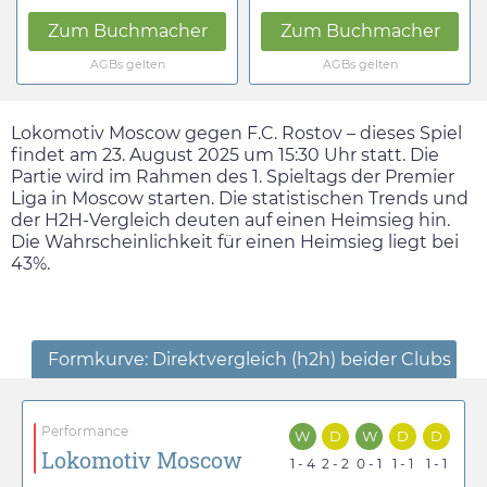
Zum Buchmacher
Zum Buchmacher
AGBs gelten
AGBs gelten
Lokomotiv Moscow gegen F.C. Rostov – dieses Spiel
findet am
23. August 2025
um
15:30
Uhr statt. Die
Partie wird im Rahmen des 1. Spieltags der Premier
Liga in Moscow starten. Die statistischen Trends und
der H2H-Vergleich deuten auf einen Heimsieg hin.
Die Wahrscheinlichkeit für einen Heimsieg liegt bei
43%.
Formkurve: Direktvergleich (h2h) beider Clubs
Performance
W
D
W
D
D
Lokomotiv Moscow
1 - 4
2 - 2
0 - 1
1 - 1
1 - 1