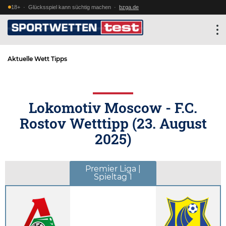
18+ · Glücksspiel kann süchtig machen ·
bzga.de
Aktuelle Wett Tipps
Lokomotiv Moscow - F.C.
Rostov Wetttipp (
23. August
2025
)
Premier Liga |
Spieltag 1