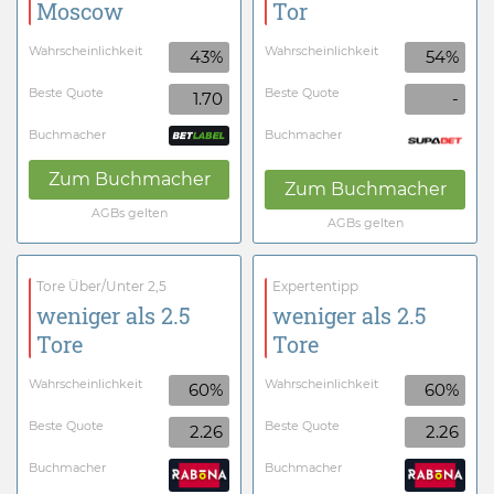
Moscow
Tor
Wahrscheinlichkeit
Wahrscheinlichkeit
43%
54%
Beste Quote
Beste Quote
1.70
-
Buchmacher
Buchmacher
Zum Buchmacher
Zum Buchmacher
AGBs gelten
AGBs gelten
Tore Über/Unter 2,5
Expertentipp
weniger als 2.5
weniger als 2.5
Tore
Tore
Wahrscheinlichkeit
Wahrscheinlichkeit
60%
60%
Beste Quote
Beste Quote
2.26
2.26
Buchmacher
Buchmacher