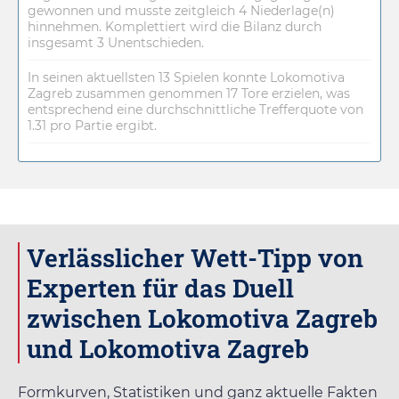
gewonnen und musste zeitgleich 4 Niederlage(n)
hinnehmen. Komplettiert wird die Bilanz durch
insgesamt 3 Unentschieden.
In seinen aktuellsten 13 Spielen konnte Lokomotiva
Zagreb zusammen genommen 17 Tore erzielen, was
entsprechend eine durchschnittliche Trefferquote von
1.31 pro Partie ergibt.
Verlässlicher Wett-Tipp von
Experten für das Duell
zwischen Lokomotiva Zagreb
und Lokomotiva Zagreb
Formkurven, Statistiken und ganz aktuelle Fakten