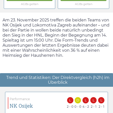
AGBs gelten
AGBs gelten
Am
23. November 2025
treffen die beiden Teams von
NK Osijek und Lokomotiva Zagreb aufeinander – und
bei der Partie in wollen beide natürlich unbedingt
den Sieg in der HNL. Beginn der Begegnung am 14.
Spieltag ist um
15:00
Uhr. Die Form-Trends und
Auswertungen der letzten Ergebnisse deuten dabei
mit einer Wahrscheinlichkeit von 36 % auf einen
Heimsieg der Hausherren hin.
Trend und Statistiken: Der Direktvergleich (h2h) im
Überblick
Performance
L
D
L
L
L
NK Osijek
2 - 0
0 - 0
4 - 2
2 - 1
2 - 1