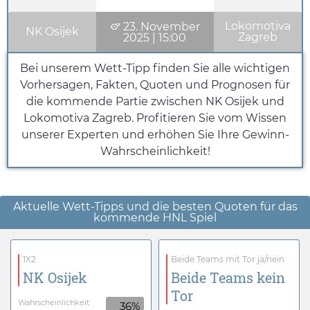
Lokomotiva
23. November
NK Osijek
Zagreb
2025
|
15:00
Bei unserem Wett-Tipp finden Sie alle wichtigen
Vorhersagen, Fakten, Quoten und Prognosen für
die kommende Partie zwischen NK Osijek und
Lokomotiva Zagreb. Profitieren Sie vom Wissen
unserer Experten und erhöhen Sie Ihre Gewinn-
Wahrscheinlichkeit!
Aktuelle Wett-Tipps und die besten Quoten für das
kommende HNL Spiel
1X2
Beide Teams mit Tor ja/nein
NK Osijek
Beide Teams kein
Tor
Wahrscheinlichkeit
36%