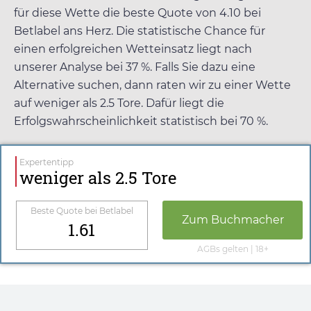
für diese Wette die beste Quote von
4.10
bei
Betlabel
ans Herz. Die statistische Chance für
einen erfolgreichen Wetteinsatz liegt nach
unserer Analyse bei 37 %. Falls Sie dazu eine
Alternative suchen, dann raten wir zu einer Wette
auf weniger als 2.5 Tore. Dafür liegt die
Erfolgswahrscheinlichkeit statistisch bei 70 %.
Expertentipp
weniger als 2.5 Tore
Beste Quote bei
Betlabel
Zum Buchmacher
1.61
AGBs gelten | 18+