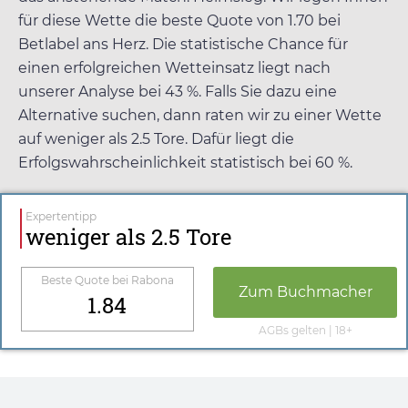
für diese Wette die beste Quote von
1.70
bei
Betlabel
ans Herz. Die statistische Chance für
einen erfolgreichen Wetteinsatz liegt nach
unserer Analyse bei 43 %. Falls Sie dazu eine
Alternative suchen, dann raten wir zu einer Wette
auf weniger als 2.5 Tore. Dafür liegt die
Erfolgswahrscheinlichkeit statistisch bei 60 %.
Expertentipp
weniger als 2.5 Tore
Beste Quote bei
Rabona
Zum Buchmacher
1.84
AGBs gelten | 18+