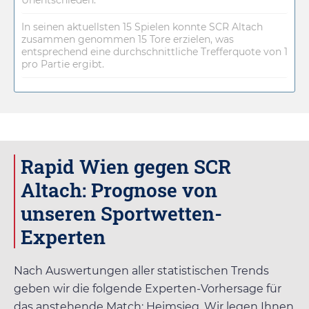
In seinen aktuellsten 15 Spielen konnte SCR Altach
zusammen genommen 15 Tore erzielen, was
entsprechend eine durchschnittliche Trefferquote von 1
pro Partie ergibt.
Rapid Wien gegen SCR
Altach: Prognose von
unseren Sportwetten-
Experten
Nach Auswertungen aller statistischen Trends
geben wir die folgende Experten-Vorhersage für
das anstehende Match: Heimsieg. Wir legen Ihnen