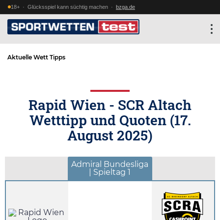
18+ · Glücksspiel kann süchtig machen ·
bzga.de
Aktuelle Wett Tipps
Rapid Wien - SCR Altach
Wetttipp und Quoten (
17.
August 2025
)
Admiral Bundesliga
| Spieltag 1