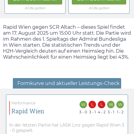
AGBs gelten
AGBs gelten
Rapid Wien gegen SCR Altach – dieses Spiel findet
am
17. August 2025
um
15:00
Uhr statt. Die Partie wird
im Rahmen des 1. Spieltags der Admiral Bundesliga
in Wien starten. Die statistischen Trends und der
H2H-Vergleich deuten auf einen Heimsieg hin. Die
Wahrscheinlichkeit für einen Heimsieg liegt bei 43%.
Formkurve und aktueller Leistungs-Check
Performance
W
L
L
W
W
Rapid Wien
3 - 0
3 - 1
4 - 2
3 - 1
1 - 2
In der letzten Partie hat LASK Linz gegen Rapid Wien 3
- 0 gespielt.