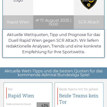
17. August 2025
|
Rapid Wien
SCR Altach
15:00
Aktuelle Wettquoten, Tipp und Prognose für das
Duell Rapid Wien gegen SCR Altach. Wir liefern
redaktionelle Analysen, Trends und eine konkrete
Empfehlung für Ihre Sportwette.
Aktuelle Wett-Tipps und die besten Quoten für das
kommende Admiral Bundesliga Spiel
1X2
Beide Teams mit Tor ja/nein
Rapid Wien
Beide Teams kein
Tor
Wahrscheinlichkeit
43%