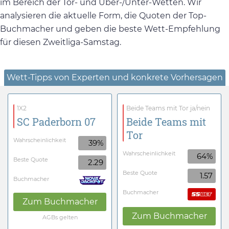
im Bereich der Tor- und Über-/Unter-Wetten. Wir
analysieren die aktuelle Form, die Quoten der Top-
Buchmacher und geben die beste Wett-Empfehlung
für diesen Zweitliga-Samstag.
Wett-Tipps von Experten und konkrete Vorhersagen
1X2
Beide Teams mit Tor ja/nein
SC Paderborn 07
Beide Teams mit
Tor
Wahrscheinlichkeit
39%
Wahrscheinlichkeit
64%
Beste Quote
2.29
Beste Quote
1.57
Buchmacher
Buchmacher
Zum Buchmacher
Zum Buchmacher
AGBs gelten