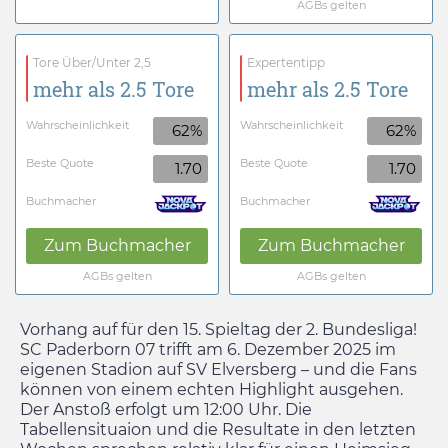
AGBs gelten
Tore Über/Unter 2,5
Expertentipp
mehr als 2.5 Tore
mehr als 2.5 Tore
Wahrscheinlichkeit
Wahrscheinlichkeit
62%
62%
Beste Quote
Beste Quote
1.70
1.70
Buchmacher
Buchmacher
Zum Buchmacher
Zum Buchmacher
AGBs gelten
AGBs gelten
Vorhang auf für den 15. Spieltag der 2. Bundesliga!
SC Paderborn 07 trifft am
6. Dezember 2025
im
eigenen Stadion auf SV Elversberg – und die Fans
können von einem echten Highlight ausgehen.
Der Anstoß erfolgt um
12:00
Uhr. Die
Tabellensituaion und die Resultate in den letzten