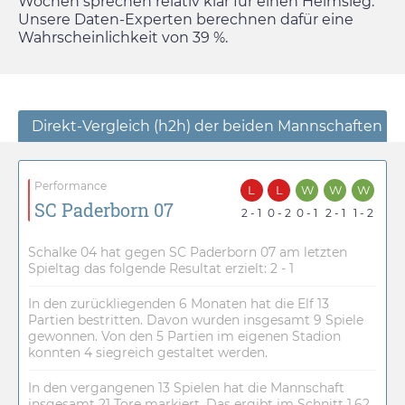
Wochen sprechen relativ klar für einen Heimsieg.
Unsere Daten-Experten berechnen dafür eine
Wahrscheinlichkeit von 39 %.
Direkt-Vergleich (h2h) der beiden Mannschaften
Performance
L
L
W
W
W
SC Paderborn 07
2 - 1
0 - 2
0 - 1
2 - 1
1 - 2
Schalke 04 hat gegen SC Paderborn 07 am letzten
Spieltag das folgende Resultat erzielt: 2 - 1
In den zurückliegenden 6 Monaten hat die Elf 13
Partien bestritten. Davon wurden insgesamt 9 Spiele
gewonnen. Von den 5 Partien im eigenen Stadion
konnten 4 siegreich gestaltet werden.
In den vergangenen 13 Spielen hat die Mannschaft
insgesamt 21 Tore markiert. Das ergibt im Schnitt 1.62