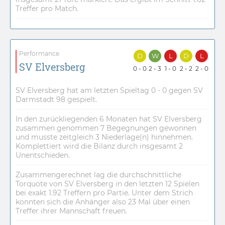
Treffer pro Match.
Performance
D
W
L
D
L
SV Elversberg
0 - 0
2 - 3
1 - 0
2 - 2
2 - 0
SV Elversberg hat am letzten Spieltag 0 - 0 gegen SV
Darmstadt 98 gespielt.
In den zurückliegenden 6 Monaten hat SV Elversberg
zusammen genommen 7 Begegnungen gewonnen
und musste zeitgleich 3 Niederlage(n) hinnehmen.
Komplettiert wird die Bilanz durch insgesamt 2
Unentschieden.
Zusammengerechnet lag die durchschnittliche
Torquote von SV Elversberg in den letzten 12 Spielen
bei exakt 1.92 Treffern pro Partie. Unter dem Strich
konnten sich die Anhänger also 23 Mal über einen
Treffer ihrer Mannschaft freuen.