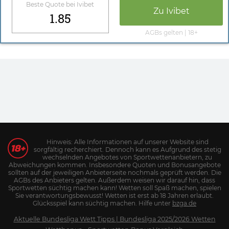
Beste Quote bei
Ivibet
Zu
Ivibet
1.85
AGBs gelten | 18+
Hinweis: Alle Informationen auf unserer Website sind
sorgfältig recherchiert. Dennoch kann es Aufgrund des stetig
wechselnden Angebotes von Sportwettenanbietern, zu
Abweichungen kommen. Insbesondere Quoten und Bonusangebote
sollten auf der jeweiligen Anbieterseite nochmals geprüft werden. Die
AGBs des Anbieters gelten. Außerdem weisen wir darauf hin, dass
Sportwetten süchtig machen kann! Wetten soll Spaß machen, spielen
Sie verantwortungsbewusst! Wetten ist erst ab 18 Jahren erlaubt.
Glücksspiel kann süchtig machen. Hilfe unter
bzga.de
Aktuelle Bundesliga Wett Tipps | Bundesliga 2025/2026 Wetten