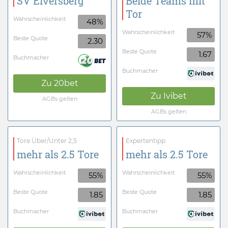
SV Elversberg
Beide Teams mit
Tor
Wahrscheinlichkeit
48%
Wahrscheinlichkeit
57%
Beste Quote
2.30
Beste Quote
1.67
Buchmacher
Buchmacher
Zu
20bet
Zu
Ivibet
AGBs gelten
AGBs gelten
Tore Über/Unter 2,5
Expertentipp
mehr als 2.5 Tore
mehr als 2.5 Tore
Wahrscheinlichkeit
Wahrscheinlichkeit
55%
55%
Beste Quote
Beste Quote
1.85
1.85
Buchmacher
Buchmacher