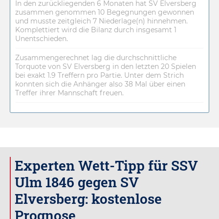
In den zurückliegenden 6 Monaten hat SV Elversberg
zusammen genommen 10 Begegnungen gewonnen
und musste zeitgleich 7 Niederlage(n) hinnehmen.
Komplettiert wird die Bilanz durch insgesamt 1
Unentschieden.
Zusammengerechnet lag die durchschnittliche
Torquote von SV Elversberg in den letzten 20 Spielen
bei exakt 1.9 Treffern pro Partie. Unter dem Strich
konnten sich die Anhänger also 38 Mal über einen
Treffer ihrer Mannschaft freuen.
Experten Wett-Tipp für SSV
Ulm 1846 gegen SV
Elversberg: kostenlose
Prognose