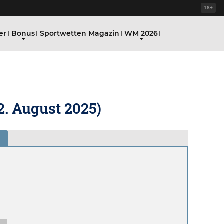
18+
er
Bonus
Sportwetten Magazin
WM 2026
2. August 2025
)