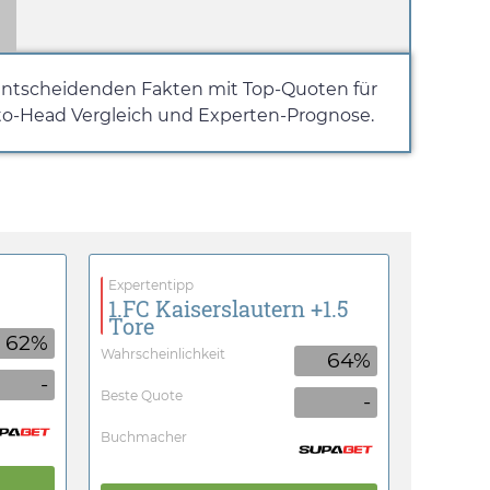
n
le entscheidenden Fakten mit Top-Quoten für
-to-Head Vergleich und Experten-Prognose.
Expertentipp
1.FC Kaiserslautern +1.5
Tore
62%
Wahrscheinlichkeit
64%
-
Beste Quote
-
Buchmacher