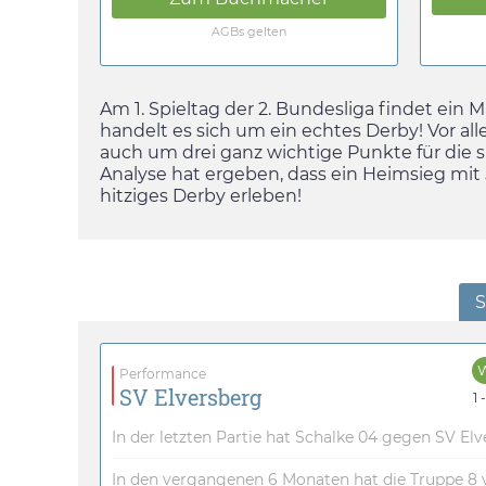
AGBs gelten
Am 1. Spieltag der 2. Bundesliga findet ein 
handelt es sich um ein echtes Derby! Vor all
auch um drei ganz wichtige Punkte für die sp
Analyse hat ergeben, dass ein Heimsieg mit
hitziges Derby erleben!
S
Performance
SV Elversberg
1 
In der letzten Partie hat Schalke 04 gegen SV Elve
In den vergangenen 6 Monaten hat die Truppe 8 