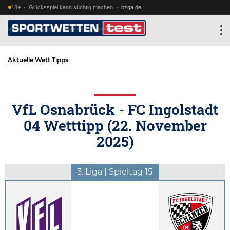
18+ · Glücksspiel kann süchtig machen ·
bzga.de
Aktuelle Wett Tipps
VfL Osnabrück - FC Ingolstadt
04 Wetttipp (
22. November
2025
)
3. Liga | Spieltag 15