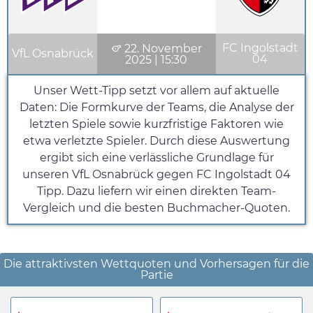
FC Ingolstadt
22. November
VfL Osnabrück
04
2025
|
15:30
Unser Wett-Tipp setzt vor allem auf aktuelle
Daten: Die Formkurve der Teams, die Analyse der
letzten Spiele sowie kurzfristige Faktoren wie
etwa verletzte Spieler. Durch diese Auswertung
ergibt sich eine verlässliche Grundlage für
unseren VfL Osnabrück gegen FC Ingolstadt 04
Tipp. Dazu liefern wir einen direkten Team-
Vergleich und die besten Buchmacher-Quoten.
Die attraktivsten Wettquoten und Vorhersagen für die
Partie