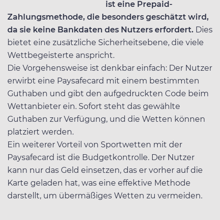
ist eine Prepaid-
Zahlungsmethode, die besonders geschätzt wird,
da sie keine Bankdaten des Nutzers erfordert.
Dies
bietet eine zusätzliche Sicherheitsebene, die viele
Wettbegeisterte anspricht.
Die Vorgehensweise ist denkbar einfach: Der Nutzer
erwirbt eine Paysafecard mit einem bestimmten
Guthaben und gibt den aufgedruckten Code beim
Wettanbieter ein. Sofort steht das gewählte
Guthaben zur Verfügung, und die Wetten können
platziert werden.
Ein weiterer Vorteil von Sportwetten mit der
Paysafecard ist die Budgetkontrolle. Der Nutzer
kann nur das Geld einsetzen, das er vorher auf die
Karte geladen hat, was eine effektive Methode
darstellt, um übermäßiges Wetten zu vermeiden.