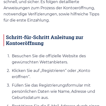
schnell, und sicher. Es folgen detaillierte
Anweisungen zum Prozess der Kontoeröffnung,
notwendige Verifizierungen, sowie hilfreiche Tipps
für die erste Einzahlung.
Schritt-für-Schritt Anleitung zur
Kontoeröffnung
Besuchen Sie die offizielle Website des
gewünschten Wettanbieters.
Klicken Sie auf „Registrieren“ oder „Konto
eröffnen“.
Füllen Sie das Registrierungsformular mit
persönlichen Daten wie Name, Adresse und
Geburtsdatum aus.