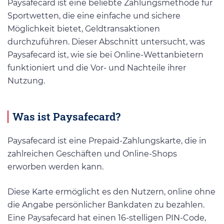
Paysafecard ist eine beliebte Zahlungsmethode für
Sportwetten, die eine einfache und sichere
Möglichkeit bietet, Geldtransaktionen
durchzuführen. Dieser Abschnitt untersucht, was
Paysafecard ist, wie sie bei Online-Wettanbietern
funktioniert und die Vor- und Nachteile ihrer
Nutzung.
Was ist Paysafecard?
Paysafecard ist eine Prepaid-Zahlungskarte, die in
zahlreichen Geschäften und Online-Shops
erworben werden kann.
Diese Karte ermöglicht es den Nutzern, online ohne
die Angabe persönlicher Bankdaten zu bezahlen.
Eine Paysafecard hat einen 16-stelligen PIN-Code,