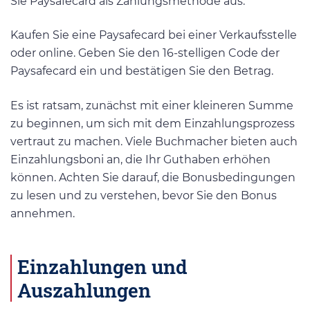
Sie Paysafecard als Zahlungsmethode aus.
Kaufen Sie eine Paysafecard bei einer Verkaufsstelle
oder online. Geben Sie den 16-stelligen Code der
Paysafecard ein und bestätigen Sie den Betrag.
Es ist ratsam, zunächst mit einer kleineren Summe
zu beginnen, um sich mit dem Einzahlungsprozess
vertraut zu machen. Viele Buchmacher bieten auch
Einzahlungsboni an, die Ihr Guthaben erhöhen
können. Achten Sie darauf, die Bonusbedingungen
zu lesen und zu verstehen, bevor Sie den Bonus
annehmen.
Einzahlungen und
Auszahlungen