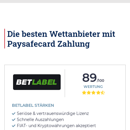
Die besten Wettanbieter mit
Paysafecard Zahlung
89
/100
WERTUNG
BETLABEL STÄRKEN
Seriöse & vertrauenswürdige Lizenz
Schnelle Auszahlungen
FIAT- und Kryptowährungen akzeptiert