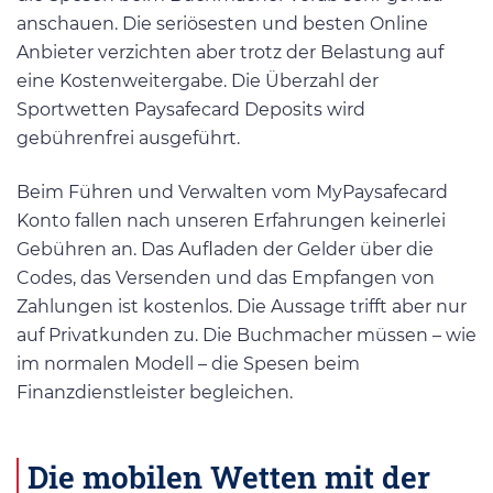
anschauen. Die seriösesten und besten Online
Anbieter verzichten aber trotz der Belastung auf
eine Kostenweitergabe. Die Überzahl der
Sportwetten Paysafecard Deposits wird
gebührenfrei ausgeführt.
Beim Führen und Verwalten vom MyPaysafecard
Konto fallen nach unseren Erfahrungen keinerlei
Gebühren an. Das Aufladen der Gelder über die
Codes, das Versenden und das Empfangen von
Zahlungen ist kostenlos. Die Aussage trifft aber nur
auf Privatkunden zu. Die Buchmacher müssen – wie
im normalen Modell – die Spesen beim
Finanzdienstleister begleichen.
Die mobilen Wetten mit der