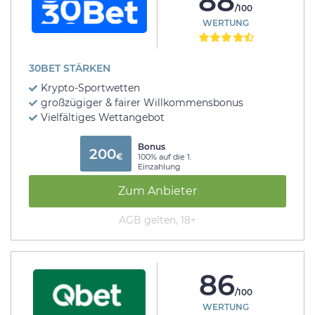
88
/100
WERTUNG
30BET STÄRKEN
Krypto-Sportwetten
großzügiger & fairer Willkommensbonus
Vielfältiges Wettangebot
Bonus
200
€
100% auf die 1.
Einzahlung
Zum Anbieter
AGB gelten, 18+
86
/100
WERTUNG