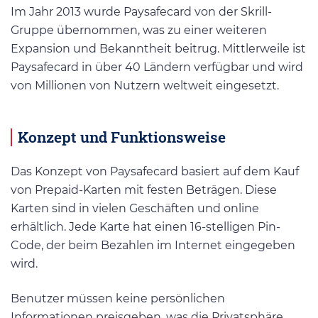
Im Jahr 2013 wurde Paysafecard von der Skrill-
Gruppe übernommen, was zu einer weiteren
Expansion und Bekanntheit beitrug. Mittlerweile ist
Paysafecard in über 40 Ländern verfügbar und wird
von Millionen von Nutzern weltweit eingesetzt.
Konzept und Funktionsweise
Das Konzept von Paysafecard basiert auf dem Kauf
von Prepaid-Karten mit festen Beträgen. Diese
Karten sind in vielen Geschäften und online
erhältlich. Jede Karte hat einen 16-stelligen Pin-
Code, der beim Bezahlen im Internet eingegeben
wird.
Benutzer müssen keine persönlichen
Informationen preisgeben, was die Privatsphäre