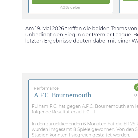
AGBs gelten
Am
19. Mai 2026
treffen die beiden Teams von 
unbedingt den Sieg in der Premier League. 
letzten Ergebnisse deuten dabei mit einer Wa
Performance
A.F.C. Bournemouth
0 
Fulham F.C. hat gegen A.F.C. Bournemouth am le
folgende Resultat erzielt: 0 - 1
In den zurückliegenden 6 Monaten hat die Elf 25 
wurden insgesamt 8 Spiele gewonnen. Von den 5
Stadion konnten 1 siegreich gestaltet werden.