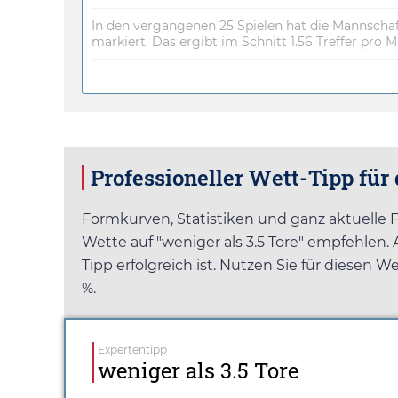
In den vergangenen 25 Spielen hat die Mannscha
markiert. Das ergibt im Schnitt 1.56 Treffer pro M
Professioneller Wett-Tipp fü
Formkurven, Statistiken und ganz aktuelle 
Wette auf "weniger als 3.5 Tore" empfehlen.
Tipp erfolgreich ist. Nutzen Sie für diesen 
%.
Expertentipp
weniger als 3.5 Tore