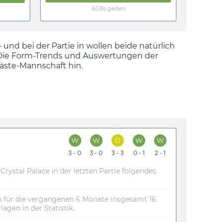
AGBs gelten
nd bei der Partie in wollen beide natürlich
Die Form-Trends und Auswertungen der
Gäste-Mannschaft hin.
W
W
D
W
W
3 - 0
3 - 0
3 - 3
0 - 1
2 - 1
rystal Palace in der letzten Partie folgendes
n für die vergangenen 6 Monate insgesamt 16
agen in der Statistik.