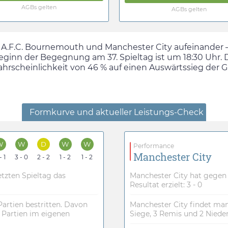
AGBs gelten
AGBs gelten
A.F.C. Bournemouth und Manchester City aufeinander – u
Beginn der Begegnung am 37. Spieltag ist um
18:30
Uhr. 
hrscheinlichkeit von 46 % auf einen Auswärtssieg der 
Formkurve und aktueller Leistungs-Check
W
W
D
W
W
Performance
Manchester City
- 1
3 - 0
2 - 2
1 - 2
1 - 2
tzten Spieltag das
Manchester City hat gegen C
Resultat erzielt: 3 - 0
Partien bestritten. Davon
Manchester City findet ma
 Partien im eigenen
Siege, 3 Remis und 2 Niederl