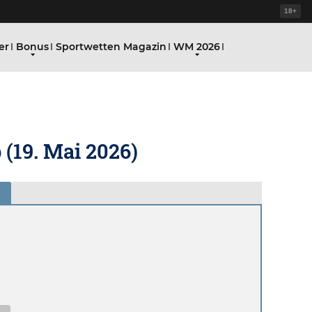
18+
er
Bonus
Sportwetten Magazin
WM 2026
 (
19. Mai 2026
)