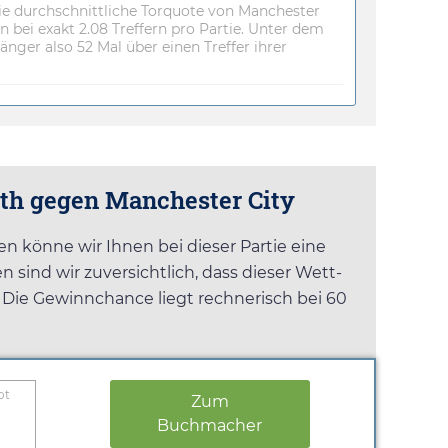
 durchschnittliche Torquote von Manchester
en bei exakt 2.08 Treffern pro Partie. Unter dem
änger also 52 Mal über einen Treffer ihrer
uth gegen Manchester City
n könne wir Ihnen bei dieser Partie eine
sind wir zuversichtlich, dass dieser Wett-
. Die Gewinnchance liegt rechnerisch bei 60
ot
Zum
Buchmacher