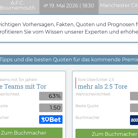
A.F.C.
Manchester Ci
19. Mai 2026
|
18:30
Bournemouth
 wichtigen Vorhersagen, Fakten, Quoten und Prognosen f
ofitieren Sie vom Wissen unserer Experten und erhöhen
-Tipps und die besten Quoten für das kommende Premie
eams mit Tor ja/nein
Tore Über/Unter 2,5
e Teams mit Tor
mehr als 2.5 Tore
einlichkeit
Wahrscheinlichkeit
63%
uote
Beste Quote
1.50
cher
Buchmacher
Zum Buchmacher
Zum Buchmacher