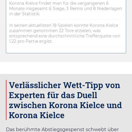
Korona Kielce findet man für die vergangenen 6
Monate insgesamt 6 Siege, 3 Remis und 8 Niederlagen
in der Statistik.
In seinen aktuellsten 18 Spielen konnte Korona Kielce
zusammen genommen 22 Tore erzielen, was
entsprechend eine durchschnittliche Trefferquote von
1.22 pro Partie ergibt.
Verlässlicher Wett-Tipp von
Experten für das Duell
zwischen Korona Kielce und
Korona Kielce
Das berühmte Abstiegsgespenst schwebt über