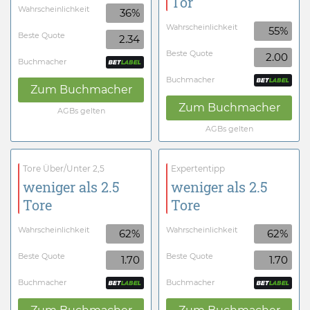
Tor
Wahrscheinlichkeit
36%
Wahrscheinlichkeit
55%
Beste Quote
2.34
Beste Quote
2.00
Buchmacher
Buchmacher
Zum Buchmacher
Zum Buchmacher
AGBs gelten
AGBs gelten
Tore Über/Unter 2,5
Expertentipp
weniger als 2.5
weniger als 2.5
Tore
Tore
Wahrscheinlichkeit
Wahrscheinlichkeit
62%
62%
Beste Quote
Beste Quote
1.70
1.70
Buchmacher
Buchmacher