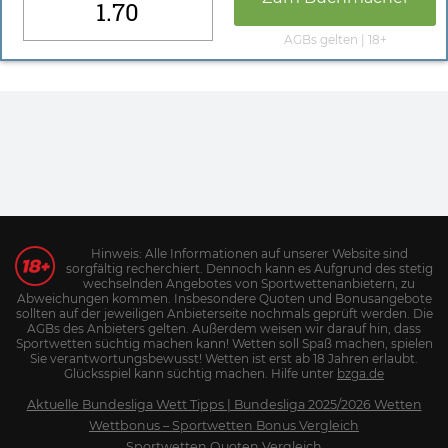
1.70
AGBs gelten | 18+
Hinweis: Alle Informationen auf unserer Website sind
sorgfältig recherchiert. Dennoch kann es Aufgrund des stetig
wechselnden Angebotes von Sportwettenanbietern, zu
Abweichungen kommen. Insbesondere Quoten und Bonusangebote
sollten auf der jeweiligen Anbieterseite nochmals geprüft werden. Die
AGBs des Anbieters gelten. Außerdem weisen wir darauf hin, dass
Sportwetten süchtig machen kann! Wetten soll Spaß machen, spielen
Sie verantwortungsbewusst! Wetten ist erst ab 18 Jahren erlaubt.
Glücksspiel kann süchtig machen. Hilfe unter
bzga.de
Aktuelle Bundesliga Wett Tipps | Bundesliga 2025/2026 Wetten
Wettbonus – Sportwetten Bonus Vergleich
Sportwetten Quoten Vergleich