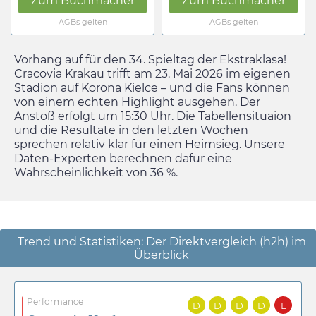
Zum Buchmacher
Zum Buchmacher
AGBs gelten
AGBs gelten
Vorhang auf für den 34. Spieltag der Ekstraklasa!
Cracovia Krakau trifft am
23. Mai 2026
im eigenen
Stadion auf Korona Kielce – und die Fans können
von einem echten Highlight ausgehen. Der
Anstoß erfolgt um
15:30
Uhr. Die Tabellensituaion
und die Resultate in den letzten Wochen
sprechen relativ klar für einen Heimsieg. Unsere
Daten-Experten berechnen dafür eine
Wahrscheinlichkeit von 36 %.
Trend und Statistiken: Der Direktvergleich (h2h) im
Überblick
Performance
D
D
D
D
L