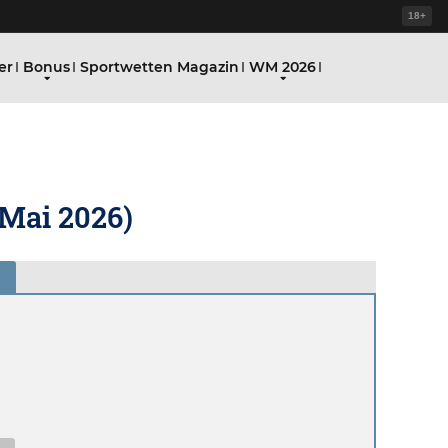
18+
er
Bonus
Sportwetten Magazin
WM 2026
 Mai 2026
)