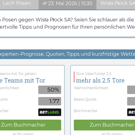
Lech Posen
Wisła Płock S
23. Mai 2026
|
15:30
 Posen gegen Wisła Płock SA? Seien Sie schlauer als d
wertvolle Tipps und Prognosen für Ihren persönlichen Wet
xperten-Prognose, Quoten, Tipps und kurzfristige Wett
eams mit Tor ja/nein
Tore Über/Unter 2,5
e Teams mit Tor
mehr als 2.5 Tore
einlichkeit
Wahrscheinlichkeit
50%
uote
Beste Quote
1.77
cher
Buchmacher
Zum Buchmacher
Zum Buchmacher
AGBs gelten
AGBs gelten