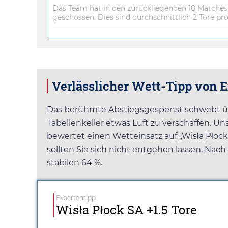
Das Team hat in den zurückliegenden 18 Matches
geschossen. Dies sind durchschnittlich 2 Tore p
Verlässlicher Wett-Tipp von 
Das berühmte Abstiegsgespenst schwebt übe
Tabellenkeller etwas Luft zu verschaffen. U
bewertet einen Wetteinsatz auf „Wisła Płock
sollten Sie sich nicht entgehen lassen. Na
stabilen 64 %.
Expertentipp
Wisła Płock SA +1.5 Tore